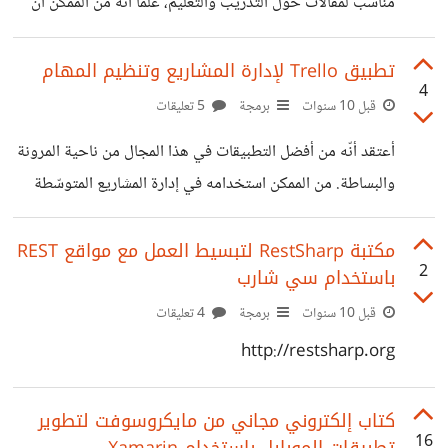
مناسب لمقالات حول التدريب والتعليم، علمًا أنّه من الممكن أن
يكون ضمن هذه المقالات ملفات فيديو وما إلى ذلك.
تطبيق Trello لإدارة المشاريع وتنظيم المهام
4
قبل 10 سنوات
برمجة
5 تعليقات
أعتقد أنّه من أفضل التطبيقات في هذا المجال من ناحية المرونة
والبساطة. من الممكن استخدامه في إدارة المشاريع المتوسّطة
وحتى الكبيرة. يمكن استخدامه بشكل سلس ومرن من قِبَل فرق
العمل حيث يحتوي على بيئة غنيّة من الأدوات المساعدة على
مكتبة RestSharp لتبسيط العمل مع مواقع REST
2
باستخدام سي شارب
التنظيم والإدارة. يتكوّن تطبيق trello بشكل أساسيّ من الألواح
Boards. واللوح يتكوّن بدوره من قائمة List واحدة أو أكثر.
قبل 10 سنوات
برمجة
4 تعليقات
تتكوّن كل قائمة من بطاقة Card أو أكثر. يمكن إضافة محتوى
http://restsharp.org
غنيّ لكل بطاقة يشمل النص المنسّق والصور وحتى الفيديو. كما
يمكن
كتاب إلكتروني مجاني من مايكروسوفت لتطوير
16