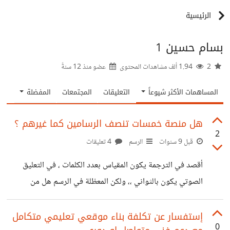
الرئيسية
بسام حسين 1
2
1.94 ألف مشاهدات المحتوى
عضو منذ
12 سنةً
المساهمات الأكثر شيوعاً
التعليقات
المجتمعات
المفضلة
هل منصة خمسات تنصف الرسامين كما غيرهم ؟
2
قبل 9 سنوات
الرسم
4 تعليقات
أقصد في الترجمة يكون المقياس بعدد الكلمات ، في التعليق
الصوتي يكون بالثواني ،، ولكن المعظلة في الرسم هل من
المعقول أن أرسم شخصية في ثلاث ساعات أو أكثر مقابل 5
دولارات جزء منها يذهب بطبيعة الحال للمنصة ، بينما ارسم في
إستفسار عن تكلفة بناء موقعي تعليمي متكامل
0