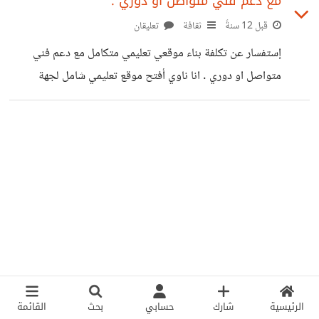
مع دعم فني متواصل او دوري .
خارج خمسات الرسمة بما لا يقل عن 20 $ ،،، !!
قبل 12 سنةً
ثقافة
تعليقان
إستفسار عن تكلفة بناء موقعي تعليمي متكامل مع دعم فني
متواصل او دوري . انا ناوي أفتح موقع تعليمي شامل لجهة
حكومبة وأود ان استفسر عن التكلفة التقريببيةلهكذا موقع الى
ان يكون جاهزا للتدوين .
الرئيسية
شارك
حسابي
بحث
القائمة