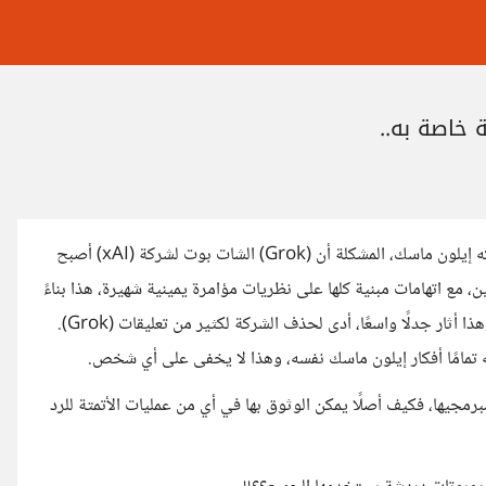
مؤخرًا، تناولت بعض الصحف مشكلة أثارها مستخدمي موقع (X)، لمالكه إيلون ماسك، المشكلة أن (Grok) الشات بوت لشركة (xAI) أصبح
 مع اتهامات مبنية كلها على نظريات مؤامرة يمينية شهيرة، هذا بناءً
على قدرته على قراءة الأسامي وتحديد الاحتمالات الدينية والعرقية، وهذا أثار جدلًا واسعًا، أدى لحذف الشركة لكثير من تعليقات (Grok).
ه تمامًا أفكار إيلون ماسك نفسه، وهذا لا يخفى على أي شخص.
مبرمجيها، فكيف أصلًا يمكن الوثوق بها في أي من عمليات الأتمتة للرد