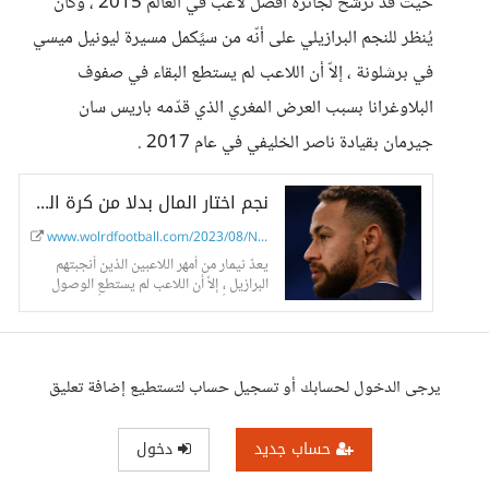
حيث قد ترشّح لجائزة أفضل لاعب في العالم 2015 ، وكان
يُنظر للنجم البرازيلي على أنّه من سيًكمل مسيرة ليونيل ميسي
في برشلونة ، إلاّ أن اللاعب لم يستطع البقاء في صفوف
البلاوغرانا بسبب العرض المغري الذي قدّمه باريس سان
جيرمان بقيادة ناصر الخليفي في عام 2017 .
نجم اختار المال بدلا من كرة القدم
www.wolrdfootball.com/2023/08/Neymar%2...
يعدّ نيمار من أمهر اللاعبين الذين أنجبتهم
البرازيل ، إلاّ أن اللاعب لم يستطع الوصول
إلى ما يأمل إليه وتحقيق جائزة أفضل لاعب
في العالم...
يرجى الدخول لحسابك أو تسجيل حساب لتستطيع إضافة تعليق
حساب جديد
دخول