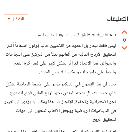
التعليقات
الأفضل
Hedidi_chihab
أضف ردا
قبل 3 سنوات
0
ليس فقط نيمار بل العديد من اللاعبين حالياً يُولون اهتماماً أكبر
لتحقيق الأرباح المالية من ألعابهم بدلاً من التركيز على النجاحات
والجوائز. هذا الاتجاه قد أثّر بشكل كبير على لعبة كرة القدم
وأيضاً على طموحات وتفكير اللاعبين الجدد.
يبدو أن هذا التحول في التفكير يؤثر على طبيعة الرياضة بشكل
عام، حيث يتسلل توجه البعض نحو الربح المالي فوق الطموح
نحو الاحترافية وتحقيق الإنجازات. هذا يمكن أن يؤدي إلى تغيير
في الديناميات الرياضية ويجعل الألعاب تتحول إلى أدوات
لتحقيق الربح.
لعبة كرة القدم، كمثال، تعتبر رمزاً للشغف والتنافس، ولكن عندما