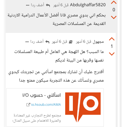
Abdulghaffar5820
أضف ردا
قبل 6 أشهر
0
بحكم اني بدوي مصري فانا أفضل الأعمال الدرامية الاردنية
القديمة عن المسلسلات المصرية
مجهول
أضف ردا
قبل 6 أشهر
قبل 6 أشهر
1
ما السبب؟ هل اللهجة هي العامل أم طبيعة المسلسلات
نفسها وقربها من البيئة لديكم
أقترح عليك أن تشارك بمجتمع اسألني عن تجربتك كبدوي
مصري ولنسألك عن هذه التجربة سيكون ممتع جدا
اسألني - حسوب I/O
io.hsoub.com/AMA
مجتمع لطرح التجارب غير المعتادة
والمثيرة للاهتمام على سبيل المثال؛
تجارب صحية، مهنية، حياتية،