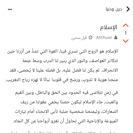
دين ودنيا
الإسلام
1
Alithuor
قبل سنتين
الإسلام هو الروح التي تسري فينا، القوة التي تشدُّ من أزرنا حين
تتكاثر العواصف، والنور الذي ينير لنا الدرب وسط عتمة
الانحراف. لم يكن لنا فضل عليه، بل فضله علينا لا يُحصى، فقد
منحنا هوية لا تذوب، ورسّخ في قلوبنا ثباتًا لا تهزه رياح التغريب.
في زمنٍ تتلاشى فيه الحدود بين الحق والباطل، وبين القيم
والعبث، جاء الإسلام ليكون حصنًا يحمي عقولنا من زيف
الشعارات، وليمنحنا شخصية صلبة تأبى الانحناء أمام تيارات
الميوعة والإباحية التي تحاول أن تغزو أرواحنا من كل اتجاه.