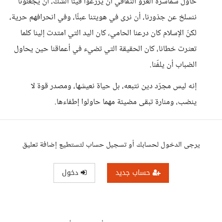
حاول سماسرة الغزو الثقافي أن يزرعوا فينا الشك، أن يجعلونا
ننسلخ عن جذورنا، أن نرى في هويتنا عبئًا، وفي انحرافهم حرية،
لكنّ الإسلام كان درعنا الحامي، كان اليد التي امتدت إلينا كلما
تعثرت خطانا، كان الحقيقة التي تضيء في أعماقنا حين يحاول
الضباب أن يلفّنا.
إنه ليس مجرّد دين نتبعه، بل حياة نعيشها، ومصدر قوة لا
ينضب، ومنارة تبقى مضيئة مهما حاولوا إطفاءها.
يرجى الدخول لحسابك أو تسجيل حساب لتستطيع إضافة تعليق
حساب جديد
دخول