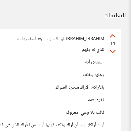
التعليقات
IBRAHIM_IBRAHIM
أضف ردا
قبل 9 سنوات
11
للذي لم يفهم
رمقته: رأته
يجلو: ينظف
بالأراكة: الأراك شجرة السواك
ثغره: فمه
قالت بلا وعي: معروفة
أريد أراكا: أريد أن أراك ولكنه فهمها أريد من الأراك الذي في ف