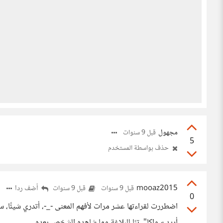
مجهول
قبل 9 سنوات
5
حذف بواسطة المستخدم
mooaz2015
أضف ردا
قبل 9 سنوات
قبل 9 سنوات
0
اضطررت لقراءتها عشر مرات لأفهم المعنى -_-، أتدري شيئًا، س
أريد سواكا"، تبًا للبلاغة وما شاهده الشخص بعده.