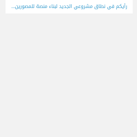
رأيكم في نطاق مشروعي الجديد لبناء منصة للمصورين و مشاركة الصور و تخزينها