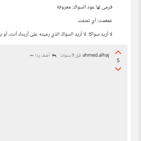
فرمى لها عود السواك: معروفة
غمغمت: أي تمتمت
لا أريد سواكا: لا أريد السواك الذي رميته على أريدك أنت، أو
ahmed.alhaj
أضف ردا
قبل 9 سنوات
5