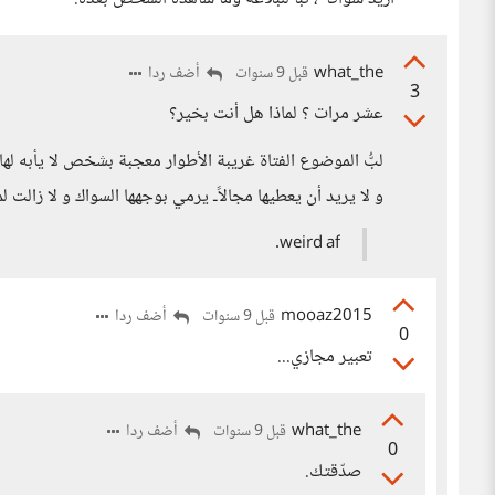
what_the
أضف ردا
قبل 9 سنوات
3
عشر مرات ؟ لماذا هل أنت بخير؟
لبُّ الموضوع الفتاة غريبة الأطوار معجبة بشخص لا يأبه لها
و لا يريد أن يعطيها مجالاًـ يرمي بوجهها السواك و لا زالت ل
weird af.
mooaz2015
أضف ردا
قبل 9 سنوات
0
تعبير مجازي...
what_the
أضف ردا
قبل 9 سنوات
0
صدّقتك.