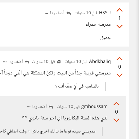
HSSU
أضف ردا
قبل 10 سنوات
1
مدرسه حمراء
جميل
Abdkhaliq
أضف ردا
قبل 10 سنوات
قبل 10 سنوات
0
مدرستي قريبة جدّاً من البيت ولكنّ المشكلة هي أنّني دوماً 
بالمناسبة في أيّ صفّ أنت ؟
gmhoussam
أضف ردا
قبل 10 سنوات
0
لدي هذه السنة البكالوريا اي اخر سنة ثانوي ^^
مدرستي بعيدة نوعا ما لذالك اخرج باكرا + وقت اضافي كاح