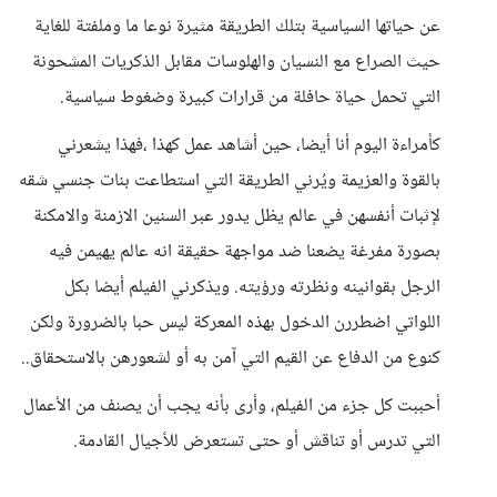
عن حياتها السياسية بتلك الطريقة مثيرة نوعا ما وملفتة للغاية
حيث الصراع مع النسيان والهلوسات مقابل الذكريات المشحونة
التي تحمل حياة حافلة من قرارات كبيرة وضغوط سياسية.
كأمراءة اليوم أنا أيضا، حين أشاهد عمل كهذا ،فهذا يشعرني
بالقوة والعزيمة ويُرني الطريقة التي استطاعت بنات جنسي شقه
لإثبات أنفسهن في عالم يظل يدور عبر السنين الازمنة والامكنة
بصورة مفرغة يضعنا ضد مواجهة حقيقة انه عالم يهيمن فيه
الرجل بقوانينه ونظرته ورؤيته. ويذكرني الفيلم أيضا بكل
اللواتي اضطررن الدخول بهذه المعركة ليس حبا بالضرورة ولكن
كنوع من الدفاع عن القيم التي آمن به أو لشعورهن بالاستحقاق..
أحببت كل جزء من الفيلم، وأرى بأنه يجب أن يصنف من الأعمال
التي تدرس أو تناقش أو حتى تستعرض للأجيال القادمة.