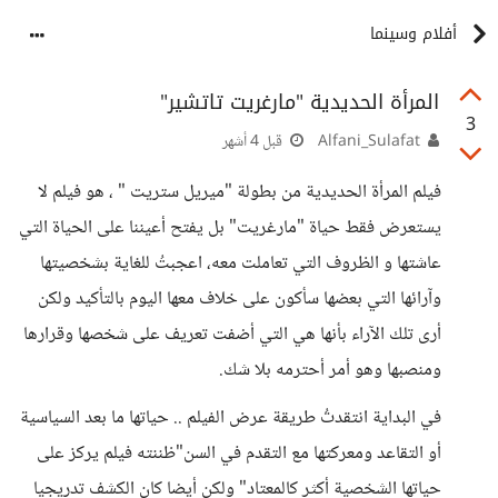
أفلام وسينما
المرأة الحديدية "مارغريت تاتشير"
3
Alfani_Sulafat
قبل 4 أشهر
فيلم المرأة الحديدية من بطولة "ميريل ستريت " ، هو فيلم لا
يستعرض فقط حياة "مارغريت" بل يفتح أعيننا على الحياة التي
عاشتها و الظروف التي تعاملت معه، اعجبتُ للغاية بشخصيتها
وآرائها التي بعضها سأكون على خلاف معها اليوم بالتأكيد ولكن
أرى تلك الآراء بأنها هي التي أضفت تعريف على شخصها وقرارها
ومنصبها وهو أمر أحترمه بلا شك.
في البداية انتقدتُ طريقة عرض الفيلم .. حياتها ما بعد السياسية
أو التقاعد ومعركتها مع التقدم في السن"ظننته فيلم يركز على
حياتها الشخصية أكثر كالمعتاد" ولكن أيضا كان الكشف تدريجيا