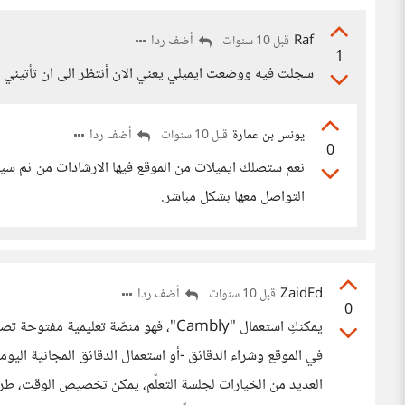
Raf
أضف ردا
قبل 10 سنوات
1
سجلت فيه ووضعت ايميلي يعني الان أنتظر الى ان تأتيني رس
يونس بن عمارة
أضف ردا
قبل 10 سنوات
0
نعم ستصلك ايميلات من الموقع فيها الارشادات من ثم سير
التواصل معها بشكل مباشر.
ZaidEd
أضف ردا
قبل 10 سنوات
0
يمكنكِ استعمال "Cambly"، فهو منصّة تعلي
في الموقع وشراء الدقائق -أو استعمال الدقائق المجانية اليومية-
العديد من الخيارات لجلسة التعلّم، يمكن تخصيص الوقت، طري