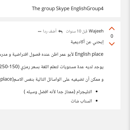
The group Skype EnglishGroup4
Wajeeh
أضف ردا
قبل 10 سنوات
0
إبحثي عن أكاديمية
English place لأبو عمر اظن عنده فصول افتراضية و مدرسات
يوجد لديه عدة مستويات لتعلم اللغة بسعر رمزي (150-250 ريال) تقريباً
و ممكن أن تضيفيه على الواسائل التالية بنفس الاسم(English place):
التليجرام (ممتاز جدا لأنه افضل وسيله )
السناب شات