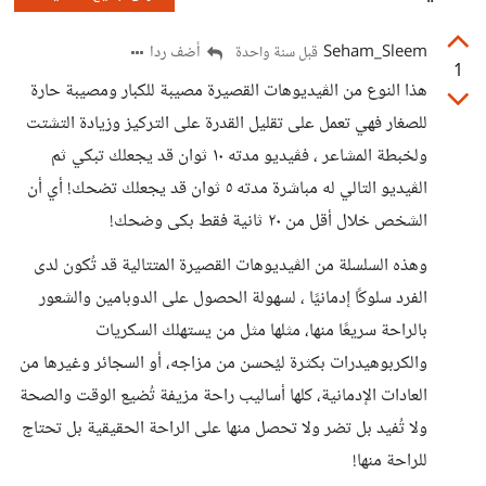
Seham_Sleem
أضف ردا
قبل سنة واحدة
1
هذا النوع من الڤيديوهات القصيرة مصيبة للكبار ومصيبة حارة
للصغار فهي تعمل على تقليل القدرة على التركيز وزيادة التشتت
ولخبطة المشاعر ، فڤيديو مدته ١٠ ثوان قد يجعلك تبكي ثم
الڤيديو التالي له مباشرة مدته ٥ ثوان قد يجعلك تضحك! أي أن
الشخص خلال أقل من ٢٠ ثانية فقط بكى وضحك!
وهذه السلسلة من الڤيديوهات القصيرة المتتالية قد تُكون لدى
الفرد سلوكًا إدمانيًا ، لسهولة الحصول على الدوبامين والشعور
بالراحة سريعًا منها، مثلها مثل من يستهلك السكريات
والكربوهيدرات بكثرة ليُحسن من مزاجه، أو السجائر وغيرها من
العادات الإدمانية، كلها أساليب راحة مزيفة تُضيع الوقت والصحة
ولا تُفيد بل تضر ولا تحصل منها على الراحة الحقيقية بل تحتاج
للراحة منها!