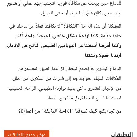
للدماغ حين يبحث عن مكافأة فورية لتجنب جهدٍ عقلي أو شعورٍ
غير مريح، كالإرهاق أو التوتر أو حتى الفراغ.
المشكلة أن هذه الراحة "المُكافأة" لا تُكافئنا فعلاً. بل تدخلنا في
حلقة مغلقة:
كلما ارتحنا بشكل خاطئ، احتجنا لراحة أكثر.
وكلما أفرغنا أدمغتنا من الدوبامين الطبيعي الناتج عن الإنجاز،
ازددنا خمولًا وتشتتًا.
الدماغ البشري لم يُصمم لتحمّل كل هذا السيل المستمر من
المكافآت السهلة. هو بحاجة إلى فترات من السكون، من الملل،
من الإنجاز المتدرج... كي يعيد توازنه الطبيعي. الراحة الحقيقية
ليست ما يُريح اللحظة، بل ما يُريح المسار.
من تجاربكم، كيف تسرقنا "الراحة المزيفة" من أعمارنا؟
التعليقات
عرض جميع التعليقات