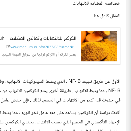
خصائصه المضادة للالتهابات.
المقال كامل هنا
الكركم للالتهابات وتعافي العضلات | maelumuh
www.maelumuh.info/2022/08/turmeric...
يعتبر الكركم أو الكركم لونجا من التوابل المهمة تقليدي
الأول عن طريق تثبيط NF- B ، الذي ينشط السيتوكين
في حدوث قدر كبير من الالتهابات في الجسم. لذلك ، فإن خفض عامل نخ
أكدت دراسة أن الكركمين يساعد على منع عامل نخر الورم ، مما يثبط الال
الإجهاد التأكسدي في الجسم الذي يسبب الالتهاب. يحتوي الكركمين 