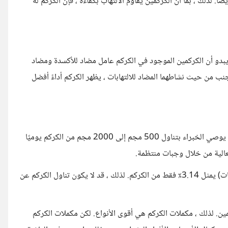
ًا. لذلك ، بما أن الكركمين يقاوم الالتهاب بكفاءة ، فإن الكركم له
. يبدو أن الكركمين الموجود في الكركم عامل مضاد للأكسدة ومضاد
ى جنب من حيث نشاطهما المضاد للالتهابات ، يظهر الكركم أداءً أفضل
مكملات الكركم هي أفضل طريقة يمكنك تناول الكركم لتقليل الالتهاب. يوصي الخبراء بتناول 500 مجم إلى 2000 مجم من الكركم يوميًا
عالية من خلال وجبات منتظمة.
كما أن الكركمين (وهو المركب المسؤول عن الخصائص المضادة للالتهابات) يمثل 3.14٪ فقط من الكركم. لذلك ، قد لا يكون تناول الكركم عن
صات الكركم المركزة في المكملات الغذائية من 95٪ كركمين. لذلك ، مكملات الكركم هي أقوى الأنواع. لكن مكملات الكركم