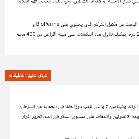
ي كمال الأجسام والأفراد النشطين. ومع ذلك ، ابحث وفهم العلامة
قدرة الجسم على امتصاص الكركمين منخفضة نسبيًا. لذلك ، من المفيد البحث عن مكمل الكركم الذي يحتوي على BioPerine و
AstraGin. تعمل هذه معًا على تحسين امتصاص الكركمين بحوالي 20 مرة. يمكنك تناول هذه المكملات على هيئة أقراص من 400 مجم
عرض جميع التعليقات
ومن خصائص الكركم أيضًا إحتوائه على مضادات أكسدة مثل الزنك وفيتامين c والتي تلعب دورًا هامًا في الحماية من السرطان
ومة الانسولين والحفاظ على مستوى السكر في الدم، تعزير إفراز