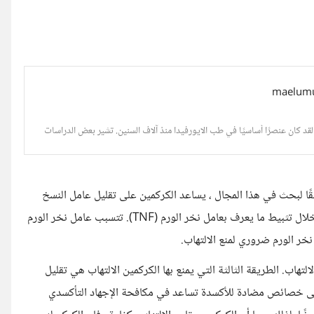
ا. لقد كان عنصرًا أساسيًا في طب الايورفيدا منذ آلاف السنين. تشير بعض الدراسات
ات الالتهابية. وفقًا لبحث في هذا المجال ، يساعد الكركمين على تقليل عامل النسخ
NF- B ، مما يثبط الالتهاب . طريقة أخرى يمنع الكركمين الالتهاب من خلال تثبيط ما يعرف بعامل نخر الورم (TNF). تتسبب عامل نخر الورم
ر الورم ضروري لمنع الالتهاب.
تهاب. الطريقة الثالثة التي يمنع بها الكركمين الالتهاب هي تقليل
على خصائص مضادة للأكسدة تساعد في مكافحة الإجهاد التأكسدي