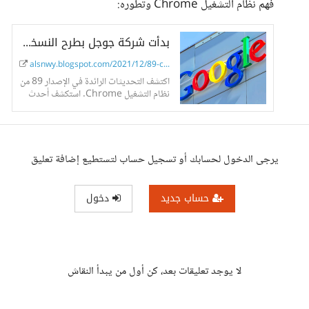
فهم نظام التشغيل Chrome وتطوره:
بدأت شركة جوجل بطرح النسخة 89 من نظامها التشغيلي Chrome OS في شم العميق والمشترك.
alsnwy.blogspot.com/2021/12/89-chrom...
اكتشف التحديثات الرائدة في الإصدار 89 من
نظام التشغيل Chrome. استكشف أحدث
الميزات ، بما في ذلك تعدد المهام المحسن ،
ودعم الشاشة التي تعمل...
يرجى الدخول لحسابك أو تسجيل حساب لتستطيع إضافة تعليق
حساب جديد
دخول
لا يوجد تعليقات بعد، كن أول من يبدأ النقاش