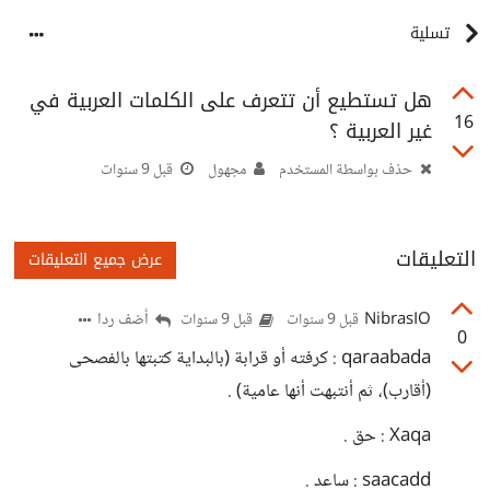
تسلية
هل تستطيع أن تتعرف على الكلمات العربية في
16
غير العربية ؟
حذف بواسطة المستخدم
مجهول
قبل 9 سنوات
التعليقات
عرض جميع التعليقات
NibrasIO
أضف ردا
قبل 9 سنوات
قبل 9 سنوات
0
qaraabada : كرفته أو قرابة (بالبداية كتبتها بالفصحى
(أقارب)، ثم أنتبهت أنها عامية) .
Xaqa : حق .
saacadd : ساعد .