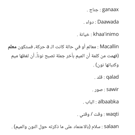
ganaax : جناح .
Daawada : دواء .
khaa'inimo : خيانة .
Macallin : معالم أو في حالة كانت الـ a حركة، فستكون
معلم
(فهمت من كلمة أن الميم بأخر جملة تصبح نوناً، أن لفظها ميم
وكتباتها نون) .
qalad : قلد .
sawir : صور .
albaabka : الباب .
waqti : وقت / وقتي .
salaan : سلام (بالاعتماد على ما ذكرته حول النون والميم) .