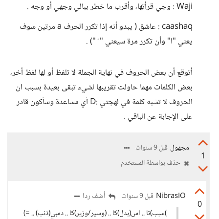
Waji : وجي قرأتها، وأقرب ما خطر ببالي وجهي أو وجه .
caashaq : عاشق ( يبدو أنه إذا تكرر الحرف a مرتين سوف
يعني "ا" وأن تكرر مرة سيعني " َ ") .
أتوقع أن بعض الحروف في نهاية الجملة لا تلفظ أو لها لفظ أخر،
بعض الكلمات مهما حاولت تقريبها لشيء تبقى بعيدة بسبب ان
الحروف لا تشبه كلمة في لهجتي :D أي مساعدة وسأكون قادر
على الإجابة عن الباقي .
مجهول
قبل 9 سنوات
1
حذف بواسطة المستخدم
NibrasIO
أضف ردا
قبل 9 سنوات
0
)سبب)تا .. اس(بدل)كا .. (وسير/وزير)كا .. دمبي(ذنب) .. =)