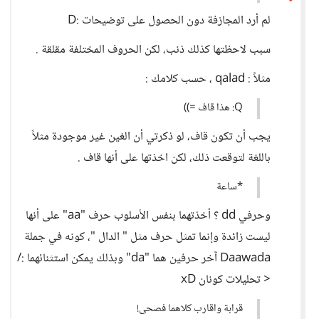
لم أرد المجازفة دون الحصول على توضيحات :D
سبب لاحظتها كذلك ذنب، لكن الحروف المختلفة مقلقة .
مثلاً : qalad ، حسب كلامك :
Q: هذا قاف =))
يجب أن تكون قاف، لو ذكرتي أن الغين غير موجودة مثلاً
باللغة لتوقعت ذلك، لكن اخذتها على أنها قاف .
*ساعة
وحرفي dd ؟ أخذتهما بنفس الأسلوب حرف "aa" على أنها
ليست زائدة وإنما تمثل حرف مثل " الدال "، كونه في جملة
Daawada آخر حرفين هما "da" وبذلك يمكن استثنائهما :/
< تحليلات كونان xD
قرابة واقارب كلاهما فصحى!