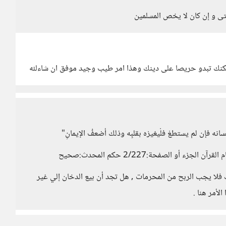
حتى و إن كان لا يخص المسلمين
لكنك تبدو حريصا على دينك وهذا امر طيب وجيد موفق ان شاءلله
انه فإن لم يستطعْ فلْيغيرْه بقلبِه وذلك أضعفُ الإيمانِ"
أو الصفحة:2/227 حكم المحدث:صحيح
 فلا يجب الربح من المحرمات , هل تجد أن بيع الدخان إلي غير
لأمر هنا .