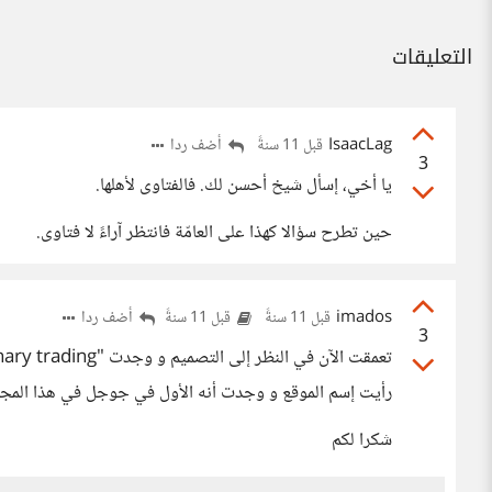
التعليقات
IsaacLag
أضف ردا
قبل 11 سنةً
3
يا أخي، إسأل شيخ أحسن لك. فالفتاوى لأهلها.
حين تطرح سؤالا كهذا على العامّة فانتظر آراءً لا فتاوى.
imados
أضف ردا
قبل 11 سنةً
قبل 11 سنةً
3
رأيت إسم الموقع و وجدت أنه الأول في جوجل في هذا المجال. 
شكرا لكم