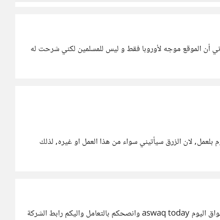
إذا كان يزعجني , و وعدني أن الموقع موجه لأوروبا فقط و ليس للمسلمين لكني شرحت له
 بلعمل, لان الزرق سيأتيني سواء من هذا العمل او غيره, لذلك