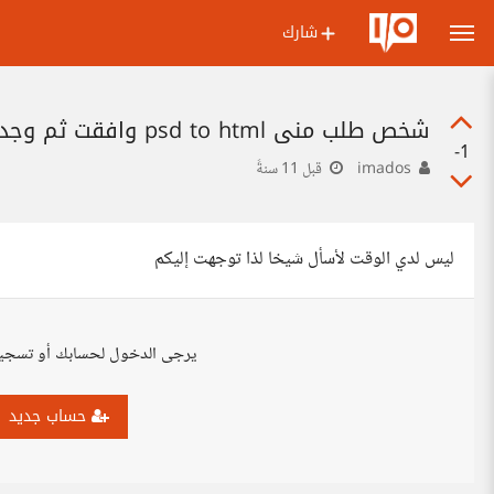
شارك
شخص طلب مني psd to html وافقت ثم وجدت الموقع يتحدث عن trading . هل هذا جائز ؟
-1
imados
قبل 11 سنةً
ليس لدي الوقت لأسأل شيخا لذا توجهت إليكم
يرجى الدخول لحسابك أو تسجي
حساب جديد