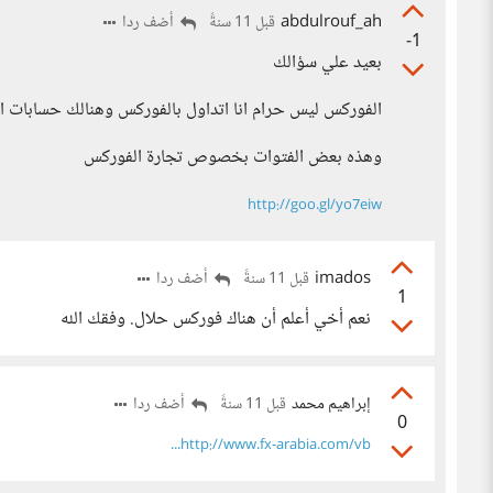
abdulrouf_ah
أضف ردا
قبل 11 سنةً
-1
بعيد علي سؤالك
الفوركس ليس حرام انا اتداول بالفوركس وهنالك حسابات اس
وهذه بعض الفتوات بخصوص تجارة الفوركس
http://goo.gl/yo7eiw
imados
أضف ردا
قبل 11 سنةً
1
نعم أخي أعلم أن هناك فوركس حلال. وفقك الله
إبراهيم محمد
أضف ردا
قبل 11 سنةً
0
http://www.fx-arabia.com/vb...