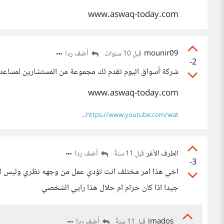
www.aswaq-today.com
mounir09
أضف ردا
قبل 10 سنوات
-2
شركة أسواق اليوم تقدم لك مجموعة من المستشارين لمساعد
www.aswaq-today.com
https://www.youtube.com/wat...
الطرف الأغر
أضف ردا
قبل 11 سنةً
-3
اخي هذا امر مختلف انت تؤدي عمل من وجهه نظري وليس لك 
جيدا اذا كان حرام ام حلال هذا رايي الشخصي
imados
أضف ردا
قبل 11 سنةً