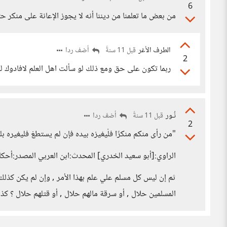
6
من بعض ما تعلمنا من ديننا أنه لا يجوز الإعانة على منكر 
الطرف الأغر
أضف ردا
قبل 11 سنةً
2
ربما تكون على حق ومع ذلك لو سألت اهل العلم لافادوك 
نُـور
أضف ردا
قبل 11 سنةً
2
"من رأى منكم منكرًا فلْيغيرْه بيده فإن لم يستطعْ فليغيره بلس
الراوي:[أبو سعيد الخدري] المحدث:ابن العربي المصدر:أحكام القرآن الجزء 
ثم إن ليس كل مسلم علي علم بهذا الأمر , وإن لم يكن كذلك
المسلمين حلال , أو سرقة مالهم حلال , أو قتلهم حلال ؟ كذا ا