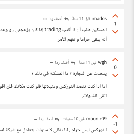
imados
أضف ردا
قبل 11 سنةً
1
المسكين طلب أن لا أكتب trading 
أنه يبقى حراما و تفهم الأمر
wgh
أضف ردا
قبل 11 سنةً
0
يتحدث عن التجارة ؟ ما المشكلة في ذلك ؟
اما اذا كنت تقصد الفوركس ومثيلاتها فلو كنت مكانك فلن اقوم
اتقي الشبهات.
mounir09
أضف ردا
قبل 10 سنوات
-1
الفوركس ليس حرام . انا بقالى 3 سنوات بتعامل مع شركة اسواق اليوم aswaq today وانصحكم بالتعامل واليكم رابط الشركة