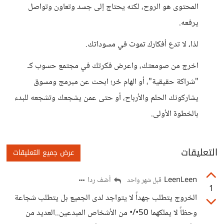
المحتوى هو الروح، لكنه يحتاج إلى جسد وتعاون وتواصل
يرفعه.
لذا، لا تدع أفكارك تموت في مسوداتك.
اخرج من صومعتك، واعرض فكرتك في مجتمع حسوب كـ
"شراكة حقيقية"، أو الهام حُر؛ ابحث عن مبرمج ومسوق
يشاركونك الحلم والأرباح، أو حتى عمن يشجعك وتشجعه للبدء
بالخطوة الأولى.
التعليقات
عرض جميع التعليقات
LeenLeen
أضف ردا
قبل شهر واحد
1
الخروج يتطلب جهداً لا يتواجد لدى الجميع بل يتطلب شجاعة
وحظاً لا يملكهما 50•/• من الأشخاص المبدعين..العديد من