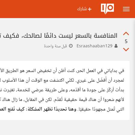
شارك
المنافسة بالسعر ليست دائمًا لصالحك، فكيف 
5
Esraashaaban129
قبل سنة واحدة
في بداياتي في العمل الحر، كنت أظن أن تخفيض السعر هو الطريق الأس
لمجرد أن أُفضّل على غيري. لكنّي اكتشفت مع الوقت أن هذا الأسلوب لا
بدأت أركّز على جودة ما أقدّمه، وعلى طريقة عرضي للخدمة، تغيّرت
لأنهم شعروا أن هناك قيمة حقيقية تُقدَّم. لكن في المقابل، ما زال هناك
التي تُمثل مجهودًا حقيقيًا.
وهنا تحديدًا تظهر المشكلة: كيف نُقنع ال