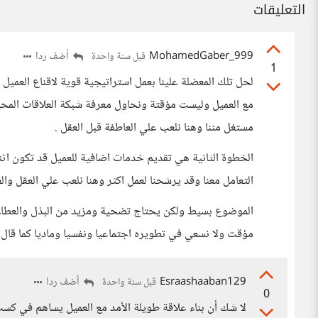
التعليقات
MohamedGaber_999
أضف ردا
قبل سنة واحدة
1
لحل تلك المعضلة علينا بعمل استراتيجية قوية لاقناع العميل
مع العميل وليست مؤقتة ونحاول معرفة شبكة العلاقات المحيط
مستغل مننا وهنا نلعب علي العاطفة قبل العقل .
الخطوة الثانية هي تقديم خدمات اضافية للعميل قد تكون اثن
التعامل معنا وقد يرشحنا لعمل اكثر وهنا نلعب علي العقل وال
الموضوع بسيط ولكن يحتاج تضحية ومزيد من البذل والعطاء مش
مؤقت ولا نسعي في تطويره اجتماعيا ونفسيا وماديا كما قال 
Esraashaaban129
أضف ردا
قبل سنة واحدة
0
لا شك أن بناء علاقة طويلة الأمد مع العميل يساهم في كسب