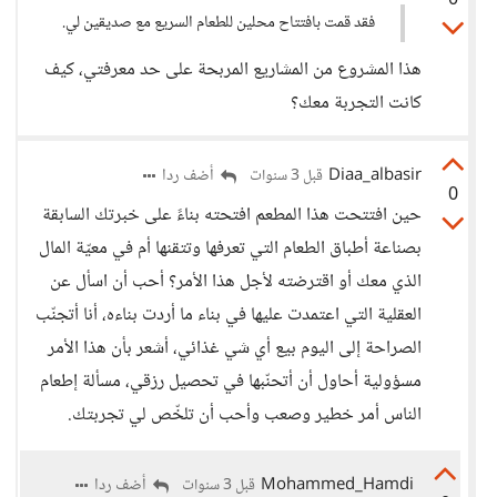
0
فقد قمت بافتتاح محلين للطعام السريع مع صديقين لي.
هذا المشروع من المشاريع المربحة على حد معرفتي، كيف
كانت التجربة معك؟
Diaa_albasir
أضف ردا
قبل 3 سنوات
0
حين افتتحت هذا المطعم افتحته بناءً على خبرتك السابقة
بصناعة أطباق الطعام التي تعرفها وتتقنها أم في معيّة المال
الذي معك أو اقترضته لأجل هذا الأمر؟ أحب أن اسأل عن
العقلية التي اعتمدت عليها في بناء ما أردت بناءه، أنا أتجنّب
الصراحة إلى اليوم بيع أي شي غذائي، أشعر بأن هذا الأمر
مسؤولية أحاول أن أتحنّبها في تحصيل رزقي، مسألة إطعام
الناس أمر خطير وصعب وأحب أن تلخّص لي تجربتك.
Mohammed_Hamdi
أضف ردا
قبل 3 سنوات