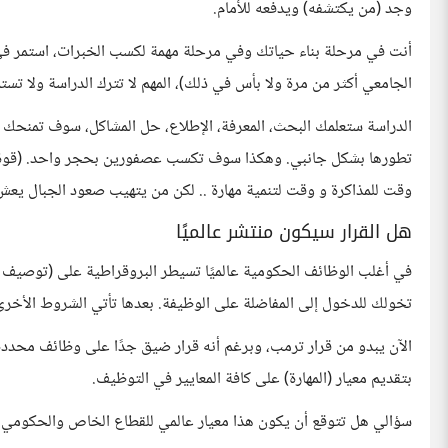
وجد (من يكتشفه) ويدفعه للأمام.
أنت في مرحلة بناء حياتك وفي مرحلة مهمة لكسب الخبرات، استمر ف
الجامعي أكثر من مرة ولا بأس في ذلك)، المهم لا تترك الدراسة ولا تس
الدراسة ستعلمك البحث، المعرفة، الإطلاع، حل المشاكل، سوف تمنحك 
تطورها بشكل جانبي. وهكذا سوف تكسب عصفورين بحجر واحد. (قوة ال
وقت للمذاكرة و وقت لتنمية مهارة .. لكن من يتهيب صعود الجبال يعش 
هل القرار سيكون منتشر عالميًا
في أغلب الوظائف الحكومية عالميًا تسيطر البروقراطية على (توصيف و
تخولك للدخول إلى المفاضلة على الوظيفة. بعدها تأتي الشروط الأخرى
الآن يبدو من قرار ترمب، وبرغم أنه قرار ضيق جدًا على وظائف محددة 
بتقديم معيار (المهارة) على كافة المعايير في التوظيف.
سؤالي هل تتوقع أن يكون هذا معيار عالمي للقطاع الخاص والحكومي 