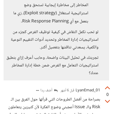
المخاطر إلى مخاطرة إيجابية تستحق وضع
استراتيجية استغلال (Exploit strategy)، زي ما
بنعمل مع أي Risk Response Planning.
لو تحب نكمل النقاش في كيفية توظيف الفرص كجزء من
استراتيجيات إدارة المخاطر وتحديد أدوات التقييم النوعية
والكمية، يسعدني نناقشها بتفصيل أكثر.
تجربتك في تحليل البيئات واضحة، وحابب أعرف إزاي بتطبق
استراتيجيات التعامل مع الفرص ضمن خطة إدارة المخاطر
عندك؟
LyanEmad_01
أضف ردا
قبل 6 أشهر
0
بصراحة من أفضل الطروحات التي قرأتها حول الفرق بين الـ
Risk والـ Issue أعجبني وضوح الفكرة لأن كثيرين يتعاملون