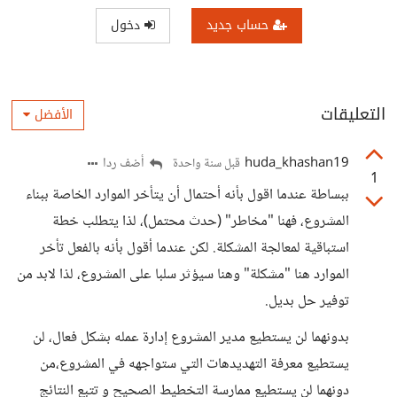
حساب جديد
دخول
التعليقات
الأفضل
huda_khashan19
أضف ردا
قبل سنة واحدة
1
ببساطة عندما اقول بأنه أحتمال أن يتأخر الموارد الخاصة ببناء
المشروع، فهنا "مخاطر" (حدث محتمل)، لذا يتطلب خطة
استباقية لمعالجة المشكلة. لكن عندما أقول بأنه بالفعل تأخر
الموارد هنا "مشكلة" وهنا سيؤثر سلبا على المشروع، لذا لابد من
توفير حل بديل.
بدونهما لن يستطيع مدير المشروع إدارة عمله بشكل فعال، لن
يستطيع معرفة التهديدهات التي ستواجهه في المشروع،من
دونهما لن يستطيع ممارسة التخطيط الصحيح و تتبع النتائج