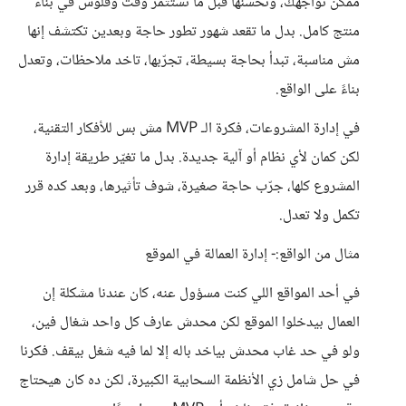
ممكن تواجهك، وتحسّنها قبل ما تستثمر وقت وفلوس في بناء
منتج كامل. بدل ما تقعد شهور تطور حاجة وبعدين تكتشف إنها
مش مناسبة، تبدأ بحاجة بسيطة، تجرّبها، تاخد ملاحظات، وتعدل
بناءً على الواقع.
في إدارة المشروعات، فكرة الـ MVP مش بس للأفكار التقنية،
لكن كمان لأي نظام أو آلية جديدة. بدل ما تغيّر طريقة إدارة
المشروع كلها، جرّب حاجة صغيرة، شوف تأثيرها، وبعد كده قرر
تكمل ولا تعدل.
مثال من الواقع:- إدارة العمالة في الموقع
في أحد المواقع اللي كنت مسؤول عنه، كان عندنا مشكلة إن
العمال بيدخلوا الموقع لكن محدش عارف كل واحد شغال فين،
ولو في حد غاب محدش بياخد باله إلا لما فيه شغل بيقف. فكرنا
في حل شامل زي الأنظمة السحابية الكبيرة، لكن ده كان هيحتاج