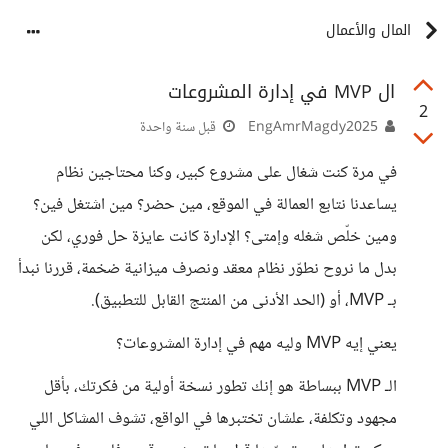
المال والأعمال
ال MVP في إدارة المشروعات
2
EngAmrMagdy2025
قبل سنة واحدة
في مرة كنت شغال على مشروع كبير، وكنا محتاجين نظام
يساعدنا نتابع العمالة في الموقع، مين حضر؟ مين اشتغل فين؟
ومين خلّص شغله وإمتى؟ الإدارة كانت عايزة حل فوري، لكن
بدل ما نروح نطوّر نظام معقد ونصرف ميزانية ضخمة، قررنا نبدأ
بـ MVP، أو (الحد الأدنى من المنتج القابل للتطبيق).
يعني إيه MVP وليه مهم في إدارة المشروعات؟
الـ MVP ببساطة هو إنك تطور نسخة أولية من فكرتك، بأقل
مجهود وتكلفة، علشان تختبرها في الواقع، تشوف المشاكل اللي