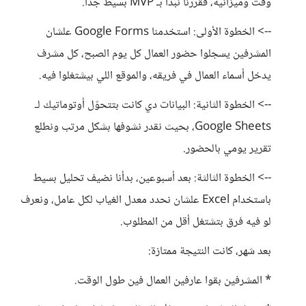
وقت وميزانية، فقررنا نبدأ بـ MVP بسيط جدًا.
--> الخطوة الأولى: استخدمنا Google Forms علشان
المشرفين يسجلوا حضور العمال كل يوم الصبح، كل مشرف
يدخل أسماء العمال في فريقه، والموقع اللي بيشتغلوا فيه.
--> الخطوة الثانية: البيانات دي كانت بتتحوّل أوتوماتيك لـ
Google Sheets، بحيث نقدر نشوفها بشكل مرتب ونطلع
تقرير يومي بالحضور.
--> الخطوة الثالثة: بعد أسبوعين، بدأنا نضيف تحليل بسيط
باستخدام Excel علشان نحدد معدل الغياب لكل عامل، ونعرف
لو فيه فرق بتشتغل أقل من المطلوب.
بعد شهر، كانت النتيجة ممتازة:
* المشرفين بقوا عارفين العمال فين طول الوقت.