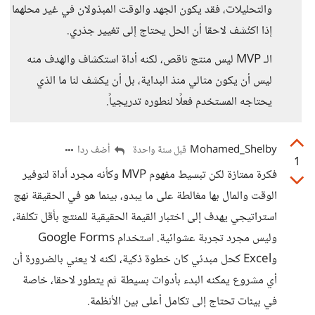
والتحليلات، فقد يكون الجهد والوقت المبذولان في غير محلهما
إذا اكتُشف لاحقا أن الحل يحتاج إلى تغيير جذري.
الـ MVP ليس منتج ناقص، لكنه أداة استكشاف والهدف منه
ليس أن يكون مثالي منذ البداية، بل أن يكشف لنا ما الذي
يحتاجه المستخدم فعلًا لنطوره تدريجياً.
Mohamed_Shelby
أضف ردا
قبل سنة واحدة
1
فكرة ممتازة لكن تبسيط مفهوم MVP وكأنه مجرد أداة لتوفير
الوقت والمال بها مغالطة على ما يبدو، بينما هو في الحقيقة نهج
استراتيجي يهدف إلى اختبار القيمة الحقيقية للمنتج بأقل تكلفة،
وليس مجرد تجربة عشوائية. استخدام Google Forms
وExcel كحل مبدئي كان خطوة ذكية، لكنه لا يعني بالضرورة أن
أي مشروع يمكنه البدء بأدوات بسيطة ثم يتطور لاحقا، خاصة
في بيئات تحتاج إلى تكامل أعلى بين الأنظمة.