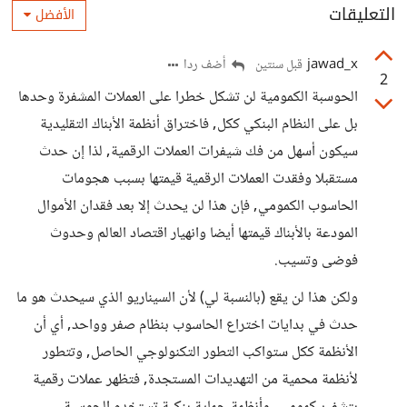
التعليقات
الأفضل
jawad_x
أضف ردا
قبل سنتين
2
الحوسبة الكمومية لن تشكل خطرا على العملات المشفرة وحدها
بل على النظام البنكي ككل, فاختراق أنظمة الأبناك التقليدية
سيكون أسهل من فك شيفرات العملات الرقمية, لذا إن حدث
مستقبلا وفقدت العملات الرقمية قيمتها بسبب هجومات
الحاسوب الكمومي, فإن هذا لن يحدث إلا بعد فقدان الأموال
المودعة بالأبناك قيمتها أيضا وانهيار اقتصاد العالم وحدوث
فوضى وتسيب.
ولكن هذا لن يقع (بالنسبة لي) لأن السيناريو الذي سيحدث هو ما
حدث في بدايات اختراع الحاسوب بنظام صفر وواحد, أي أن
الأنظمة ككل ستواكب التطور التكنولوجي الحاصل, وتتطور
لأنظمة محمية من التهديدات المستجدة, فتظهر عملات رقمية