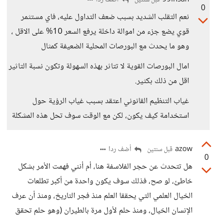
99insan
أضف ردا
قبل سنتين
0
نعم التقلب الشديد بسبب ضعف التداول عليه، فاي مستثمر
قوي يضع جزء من اموالة داخلة يرفع السعر 10% على الاقل ،
وهو ما يحدث مع البورصات المحلية الضعيفة كمثال
امال البورصات القوية لا تتاثر بهذه السهولة وتكون نسبة التاثير
اقل من ذلك بكثير.
غياب التنظيم القانوني اعتقد بسبب غياب الرؤية حول
استخدامة كيف يكون، لكن مع الوقت سوف تحل هذه المشكلة
azow
أضف ردا
قبل سنتين
0
هل تتحدث عن حجر الفلاسفة هنا، أم أنني فهمت الأمر بشكل
خاطئ، لو صح، فذلك سوف يكون واحدة من أكبر تطلعات
الخيال العلمي التي يحققا العلم منذ فجر التاريخ، ومنذ أن عرف
الإنسان الخيال، ومنذ حلم لأول مرة بالطيران (وهو حلم تحقق