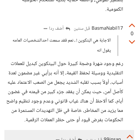
بتشفير كمومي, وأنظمة حماية بنكية تستخدم الحوسبة
الكمومية.
BasmaNabil17
أضف ردا
قبل سنتين
0
الاجابة هي البتكوين ! ، نعم فقد سمعت احدالشخصيات العامه
يقول انه
رغم وجود شهرة وضجة كبيرة حول البيتكوين كبديل للعملات
التقليدية ووسيلة لحفظ القيمة، إلا أنه برأيي غير مضمون لعدة
أسباب، أولاً بسبب تقلبه الشديد يجعل من الصعب الاعتماد عليه
كأصل آمن، حيث يمكن أن يفقد جزء كبير من قيمته في غضون
أيام، كما ألاحظ أن هناك غياب قانوني وعدم وجود تنظيم واضح
مما يزيد من المخاطر، خاصة في ظل التهديدات المستمرة من
الحكومات بفرض قيود أو حتى حظر العملات الرقمية.