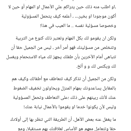
،او اطلب منه ذلك حين يتراكم علي الأعمال او المهام أو حين لا
أكون موجودا او بخير… ، أعلمه كيف يتحمل المسؤولية
وخصوصا مسؤلية نفسه .. ما العيب في هذا!
ولكن ان يقومو لك بكل المهام وتعتبر ذلك كنوع من التربية
وتتخلص من مسؤليتك فهو أمر آخر ، ليس من الجميل حقا أن
تتباهى أمام الآخرين بأن طفلك يجهز لك مياه الاستحمام ويغسل
لك ويكنس لك و و ألخ.
ولكن من الجميل أن تذكر كيف تتعاطف مع أطفالك وكيف هم
بالمقابل يساعدونك بمهام المنزل ويحاولون تخفيف الضغوط
عنك لأنك ربيتهم على ذلك ؛على التعاطف وتحمل المسؤولية
وليس لأن يكونوا خدما او يقوموا بالأعمال نيابة عنك!
ما يغفل عنه بعض الأهل، أن الطريقة التي تنظر بها إلى أولادك
حقا وتتعامل معهم هو الأساس لعلاقتك بهم مستقبلا، ومع