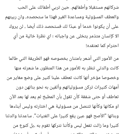
شركائهم مستقبلا وأطفالهم. حين تربي أطفالك على الحب
والعطف المسؤولية ومساعدة الغير فهذا ما ستحصده، وان ربيتهم
على أن يكونوا خدما أو عبدًا لك فستحصد ذلك أيضا ، لن يروك
الا كإنسان متذمر يتخلى عن واجباته ؛ اي نظرة خالية من أي
احترام كما تعتقده!
من الأمور التي أشعر بامتنان بخصوصه فهو الطريقة التي طالما
كانت والدتي تنظر به للأمور من هذا المنظور، ما شعرته منها
وخصوصا مؤخر أنها كانت تعطف علينا كثير على وضع مغاير من
أمهات كثيرات تركن مسؤولياتهم وألقين به نحو بناتهن دون
تعاطف أو حتى شفقة كأن تقول بأن المطبخ لم يعد لها بعد الآن
او مكانها وكأنها تتنصل من مسؤولية هي اختارته وليس أبناءها
وبناتها "الأصح فهو عبئ يقع كثيرا على الفتيات". ساعدتنا والدتنا
كثيرا وما زالت تفعل ليس وكأننا نتركها تقوم به ،بل كنوع من