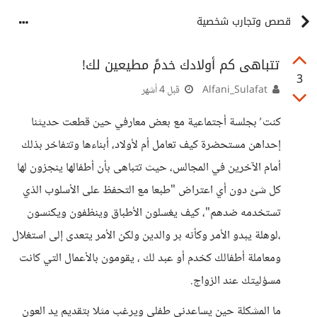
قصص وتجارب شخصية
تتباهى كم أولادك خدمً مطيعين لك!
3
Alfani_Sulafat
قبل 4 أشهر
كنت ُ بجلسة أجتماعية مع بعض معارفي حين قطعت حديثنا
إحداهن مستحضرة كيف تعامل أم لأولاد، أبناءها وتتفاخر بذلك
أمام الآخرين في المجالس، حيث تتباهى بأن أطفالها ينجزون لها
كل شئ دون أي اعتراض "طبعا مع التحفظ على الأسلوب الذي
تستخدمه ضدهم"، كيف يغسلون الأطباق وينظفون ويكنسون
،لوهلة يبدو الأمر وكأنه بر والدين ولكن الأمر يتعدى إلى استغلال
ومعاملة أطفالك كخدم أو عبد لك ، يقومون بالأعمال التي كانت
مسؤليتك عند الزواج.
ما المشكلة حين يساعدني طفلي ويرغب مثلا بتقديم يد العون