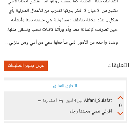
التعاطف معنا "الحنية"كما نسميه ، وهو أمر أنعكس أيجابا لأنني
بكثير من الأحيان لا أفكر بتركها تقترب من الأعمال المنزلية بأي
شكل .. هذه علاقة تعاطف ومسؤولية هي خلقته بيننا وأنشأته
حين تصرفت كإنسانة معنا وأم ورأتنا كائنات نتعب ونشقى مثلها.
وهذه واحدة من الأمور التي سأحملها معي من أمي ومن منزلي ..
التعليقات
عرض جميع التعليقات
التعليق السابق
Alfani_Sulafat
أضف ردا
قبل 4 أشهر
0
اقرئي نصي مجددا رجاء