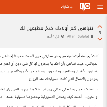
شارك
تتباهى كم أولادك خدمً مطيعين لك!
3
Alfani_Sulafat
قبل 4 أشهر
كنت ُ بجلسة أجتماعية مع بعض معارفي حين قطعت حديثنا إحداهن مستح
المجالس، حيث تتباهى بأن أطفالها ينجزون لها كل شئ دون أي اعتر
يغسلون الأطباق وينظفون ويكنسون ،لوهلة يبدو الأمر وكأنه بر والدين 
يقومون بالأعمال التي كانت مسؤليتك عند الزواج.
ما المشكلة حين يساعدني طفلي ويرغب مثلا بتقديم يد العون ،او اطلب 
او بخير… ، أعلمه كيف يتحمل المسؤولية وخصوصا مسؤلية نفسه .. ما 