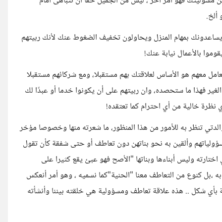
ن مسؤليتك فهو أمر آخر ، ليس من الجميل حقا أن تتباهى أمام
ألخ.
يساعدونك بمهام المنزل ويحاولون تخفيف الضغوط عنك لأنك ربيتهم
وموا بالأعمال نيابة عنك!
تعامل معهم هو الأساس لعلاقتك بهم مستقبلا، ومع شركائهم مستقبلا
ير فهذا ما ستحصده، وان ربيتهم على أن يكونوا خدما أو عبدًا لك
 نظرة خالية من أي احترام كما تعتقده!
الدتي تنظر به للأمور من هذا المنظور، ما شعرته منها وخصوصا مؤخر
ؤولياتهم وألقين به نحو بناتهن دون تعاطف أو حتى شفقة كأن تقول
 اختارته وليس أبناءها وبناتها "الأصح فهو عبئ يقع كثيرا على
م به ،بل كنوع من التعاطف معنا "الحنية"كما نسميه ، وهو أمر أنعكس
لية بأي شكل .. هذه علاقة تعاطف ومسؤولية هي خلقته بيننا وأنشأته