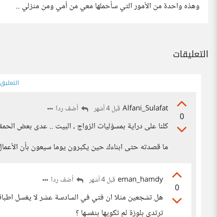
وهذه واحدة من الأمور التي سأحملها معي من أمي ومن منزلي ..
التعليقات
التعليق
Alfani_Sulafat
أضف ردا
قبل 4 أشهر
0
كلنا على دراية بمسؤليات الزواج ، البيت .. عدى بعض الحمقى
ما قصدته حتى ابناءك حين يكبرون يوما سيعون بأن الأعمال
eman_hamdy
أضف ردا
قبل 4 أشهر
0
هل تشجعين مثلا ان فتي في السادسة عشر لا يغسل اطباق
ترتدي بلوزة لم تكويها بنفسها ؟