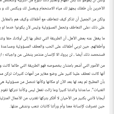
ولكن ان يقومو لك بكل المهام وتعتبر ذلك كنوع من التربية وتتخلص م
الآخرين بأن طفلك يجهز لك مياه الاستحمام ويغسل لك ويكنس لك و و 
ولكن من الجميل أن تذكر كيف تتعاطف مع أطفالك وكيف هم بالمقابل 
على ذلك ؛على التعاطف وتحمل المسؤولية وليس لأن يكونوا خدما او يق
ما يغفل عنه بعض الأهل، أن الطريقة التي تنظر بها إلى أولادك حقا وت
وأطفالهم. حين تربي أطفالك على الحب والعطف المسؤولية ومساعدة الغ
فستحصد ذلك أيضا ، لن يروك الا كإنسان متذمر يتخلى عن واجباته ؛ اي
من الأمور التي أشعر بامتنان بخصوصه فهو الطريقة التي طالما كانت و
أنها كانت تعطف علينا كثير على وضع مغاير من أمهات كثيرات تركن مس
بأن المطبخ لم يعد لها بعد الآن او مكانها وكأنها تتنصل من مسؤولية هي
الفتيات". ساعدتنا والدتنا كثيرا وما زالت تفعل ليس وكأننا نتركها تقو
أيجابا لأنني بكثير من الأحيان لا أفكر بتركها تقترب من الأعمال المنز
حين تصرفت كإنسانة معنا وأم ورأتنا كائنات نتعب ونشقى مثلها.