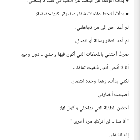
● بدأتُ أتوقف عن البحث عن الحب في قلب لا يسعني.
● بدأتُ ألاحظ علامات شفاء صغيرة، لكنها حقيقية:
لم أعد أحن إلى من تجاهلني،
لم أعد أنتظر رسالة أو اتصال،
صرتُ أحتفي باللحظات التي أكون فيها وحدي… دون وجع.
أنا لا أدّعي أنني شُفيت تمامًا…
لكني بدأت، وهذا وحده انتصار.
أصبحت أختارني.
أحضن الطفلة التي بداخلي وأقول لها:
"أنا هنا… لن أترككِ مرة أخرى."
إنه الشفاء،