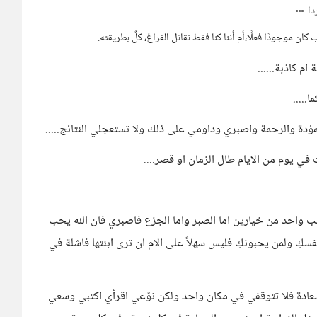
ا
كان موجودًا فعلًا،أم أننا كنا فقط نقاتل الفراغ، كلٌ بطريقته.
م كاذبة......
....
لمؤدة والرحمة واصبري وداومي على ذلك ولا تستعجلي النتائج.....
 يوم من الايام طال الزمان او قصر....
لب واحد من خيارين اما الصبر واما الجزع فاصبري فان الله يحب
كِ ولمن يحبونكِ فليس سهلاً على الام ان ترى ابنتها فاشلة في
سعادة فلا تتوقفي في مكان واحد ولكن نوّعي اقرأي اكتبي وسعي