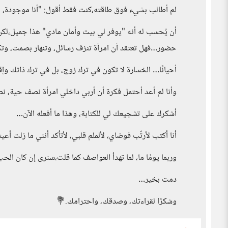
لم أطالب بشيء فوق طاقته،كنت فقط أقول: "أنا موجودة، 
أن يُحسب له أنه "يوفر لي بيت وأمان مادي" هذا جميل،لكن 
حضور…فهل تعتقد أن امرأة تنزف رسائل، وتنهار بصمت، وتك
أحيانًا… الخسارة لا تكون في ترك زوج، بل في ترك ذاتك وإق
وأنا لم أعد أحتمل فكرة أن أربي داخلي امرأة نصف حية، نص
أشكرك على تشجيعك لي للكتابة، وهذا ما أفعله الآن…
أنا أكتب لأرتّب فوضاي، لألملم قلبي، لأتأكد أنني ما زلت 
وربما يومًا ما، لما تهدأ العواصف كما قلت،سنرى إن كان الحب ك
دمت بخير…
وشكرًا لقراءتك، وصدقك، واحترامك.💐