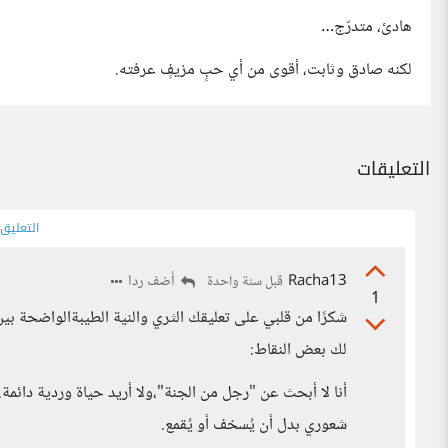
هادئ، متدرّج…
لكنه صادق وثابت، أقوى من أي حبٍ مزيفٍ عرفته.
التعليقات
التعليق
Racha13
أضف ردا
قبل سنة واحدة
1
شكرًا من قلبي على تعليقك الثري والنية الطيبةالواضحة بي
لك بعض النقاط:
أنا لا أبحث عن "رجل من الجنة"،ولا أريد حياة وردية دائمة
شعوري بدل أن يُسخف أو يُقمع.