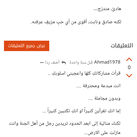
هادئ، متدرّج…
لكنه صادق وثابت، أقوى من أي حبٍ مزيفٍ عرفته.
التعليقات
عرض جميع التعليقات
Ahmad1978
أضف ردا
قبل سنة واحدة
0
قرأت مشاركاتكِ كلها واعجبني اسلوبكِ ..
انت مبدعة ومحترفة ....
وبدون مجاملة ....
إما انكِ تقرأين كثيراً او انكِ تكتبين كثيراً ...
لكنك مثالية إلى ابعد الحدود تريدين رجل من أهل الجنة وانت
مازلتِ على الارض...