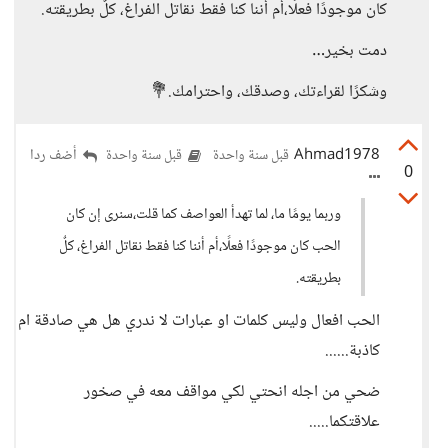
كان موجودًا فعلًا،أم أننا كنا فقط نقاتل الفراغ، كلٌ بطريقته.
دمت بخير…
وشكرًا لقراءتك، وصدقك، واحترامك.💐
Ahmad1978
أضف ردا
قبل سنة واحدة
قبل سنة واحدة
0
وربما يومًا ما، لما تهدأ العواصف كما قلت،سنرى إن كان
الحب كان موجودًا فعلًا،أم أننا كنا فقط نقاتل الفراغ، كلٌ
بطريقته.
الحب افعال وليس كلمات او عبارات لا ندري هل هي صادقة ام
كاذبة......
ضحي من اجله انحتي لكي مواقف معه في صخور
علاقتكما.....