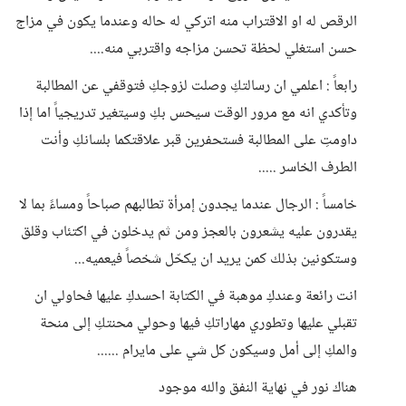
الرقص له او الاقتراب منه اتركي له حاله وعندما يكون في مزاج
حسن استغلي لحظة تحسن مزاجه واقتربي منه....
رابعاً : اعلمي ان رسالتكِ وصلت لزوجكِ فتوقفي عن المطالبة
وتأكدي انه مع مرور الوقت سيحس بكِ وسيتغير تدريجياً اما إذا
داومتِ على المطالبة فستحفرين قبر علاقتكما بلسانكِ وأنت
الطرف الخاسر .....
خامساً : الرجال عندما يجدون إمرأة تطالبهم صباحاً ومساءً بما لا
يقدرون عليه يشعرون بالعجز ومن ثم يدخلون في اكتئاب وقلق
وستكونين بذلك كمن يريد ان يكحّل شخصاً فيعميه...
انت رائعة وعندكِ موهبة في الكتابة احسدكِ عليها فحاولي ان
تقبلي عليها وتطوري مهاراتكِ فيها وحولي محنتكِ إلى منحة
والمكِ إلى أمل وسيكون كل شي على مايرام ......
هناك نور في نهاية النفق والله موجود