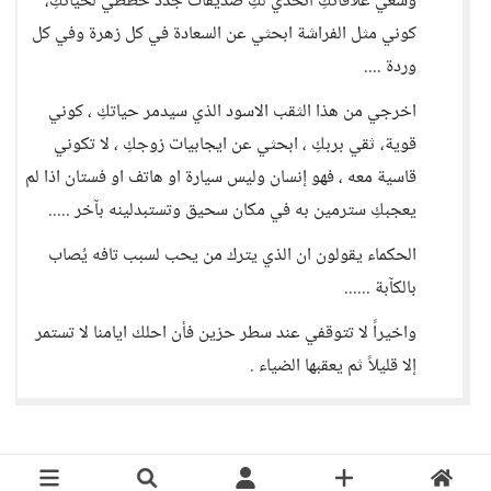
وسعي علاقاتكِ اتخذي لكِ صديقات جدد خططي لحياتكِ،
كوني مثل الفراشة ابحثي عن السعادة في كل زهرة وفي كل
وردة ....
اخرجي من هذا الثقب الاسود الذي سيدمر حياتكِ ، كوني
قوية، ثقي بربكِ ، ابحثي عن ايجابيات زوجكِ ، لا تكوني
قاسية معه ، فهو إنسان وليس سيارة او هاتف او فستان اذا لم
يعجبكِ سترمين به في مكان سحيق وتستبدلينه بآخر .....
الحكماء يقولون ان الذي يترك من يحب لسبب تافه يُصاب
بالكآبة ......
واخيراً لا تتوقفي عند سطر حزين فأن احلك ايامنا لا تستمر
إلا قليلاً ثم يعقبها الضياء .