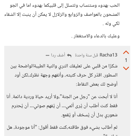
الحب بهدوء وستنساب وتتسلل إلى قلبيكما بهدوء اما في الجو
المشحون بالعواصف والزوابع والزلازل لا يمكن أن ينبت إلا الشقاء
لكي وله .
وعليك بالدعاء والاستغفار .
Racha13
أضف ردا
قبل سنة واحدة
1
شكرًا من قلبي على تعليقك الثري والنية الطيبةالواضحة بين
السطور. اقدّر كل حرف كتبته، وأتفهم وجهة نظرك،لكن أود
أوضح لك بعض النقاط:
أنا لا أبحث عن "رجل من الجنة"،ولا أريد حياة وردية دائمة. أنا
فقط كنت أطلب أن يُرى ألمي… أن يُفهم صوتي… أن يُحترم
شعوري بدل أن يُسخف أو يُقمع.
لم أطالب بشيء فوق طاقته،كنت فقط أقول: "أنا موجودة، هل