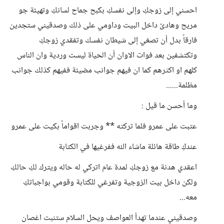
احسني إلى زوجكِ وإلى نفسكِ بكبح جماح لسانكِ وتهيئة جو
مريح وهادئ داخل البيت وداومي على ذلك وصدقيني ستجدين
فارقاً بدل أن تصغي إلى شيطان نفسك وتفقدي زوجكِ
وتكتشفين بعد فوات الاوان أن الحياة ليست وردية وان الناس
كلهم او اكثرهم كما ان فيهم جوانب مضيئة ففيهم كذلك جوانب
مظلمة......
وما أحسن ما قيل :
عتبت على عمرو فلما تركته ** وجربت اقواماً بكيت على عمرو
عندكِ طاقة هائلة ماشاء الله ففرغيها في الكتابة
اعقدي هدنة مع زوجكِ لمدة عام اتركي له حاله ويترك لكِ حالكِ
ولكن داخل بيت الزوجية وتفرغي للكتابة وقومي بواجباتكِ
معه...
وصدقيني عندما تهدأ العواصف ويحل السلام ستنبت اغصان