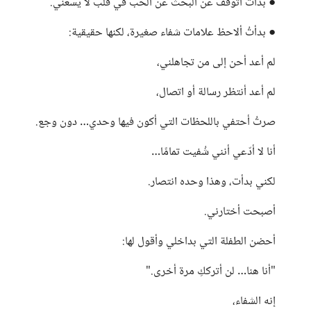
● بدأتُ أتوقف عن البحث عن الحب في قلب لا يسعني.
● بدأتُ ألاحظ علامات شفاء صغيرة، لكنها حقيقية:
لم أعد أحن إلى من تجاهلني،
لم أعد أنتظر رسالة أو اتصال،
صرتُ أحتفي باللحظات التي أكون فيها وحدي… دون وجع.
أنا لا أدّعي أنني شُفيت تمامًا…
لكني بدأت، وهذا وحده انتصار.
أصبحت أختارني.
أحضن الطفلة التي بداخلي وأقول لها:
"أنا هنا… لن أترككِ مرة أخرى."
إنه الشفاء،