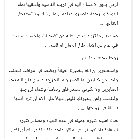
ارمي بذور الاحسان اليه في تربته القاسية واسقيها بماء
المؤدة والرحمة واصبري وداومي على ذلك ولا تستعجلي
النتائج.....
صدقيني ما تزرعينه في قلبه من تضحيات واحسان سينبت
في يوم من الايام طال الزمان او قصر....
زوجكِ جنتكِ وناركِ،
واستشعري ان الله يختبرنا احياناً ويضعنا في مواقف تتطلب
واحد من خيارين اما الصبر واما الجزع فاصبري فان الله يحب
الصابرين ولا تكوني مصدر قلق وتعاسة وشقاء لزوجكِ
ولنفسكِ ولمن يحبونكِ فليس سهلاً على الام ان ترى ابنتها
فاشلة في زواجها ......
هناك اشياء كثيرة جميلة في هذه الحياة ومصادر كثيرة
للسعادة فلا تتوقفي في مكان واحد ولكن نوّعي اقرأي اكتبي