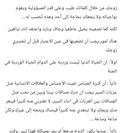
زوجكِ من خلال كلماتك طيب وعلى قدر المسؤولية ويقوم
بواجباته ولا يجعلكِ بحاجة إلى أحد وهذه تُحسب له....
لكنه كما تصفينه بخيل عاطفياً وجاف وبارد واعتقد انك تبالغين
هناك امور يجب ان تضعينها في عين الاعتبار قبل أن تخسري
زوجكِ
اولاً : ان الحياة الدنيا ليست وردية على الدوام الحياة الوردية في
الجنة
ثانياً : أن كثرة المساس تميت الأحساس والعلاقات الانسانية مثل
عربات السير يجب ان نترك مسافات بيننا وبين من نحب مثل
المسافات بين العربات في اثناء السير، لا تقتربي منه كثيراً فينفر
منكِ ويملكِ ولا تبتعدي عنه كثيراً فينساك ويتجه إلى غيركِ ولكن
ساعة وساعة....
ثالثاً : عندما يكون الزوج مرهقاً او يمر بمشكلة فهذا ليس وقت