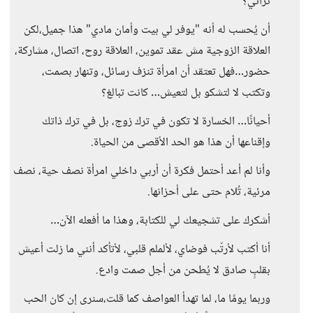
تراني؟"
أن يُحسب له أنه "يوفر لي بيت وأمان مادي" هذا جميل،لكن
العلاقة الزوجية مش عقد تموين، العلاقة روح، اتصال، مشاركة،
حضور…فهل تعتقد أن امرأة تنزف رسائل، وتنهار بصمت،
وتكتب لا لتشكو بل لتعيش… كانت تبالغ؟
أحيانًا… الخسارة لا تكون في ترك زوج، بل في ترك ذاتك
وإقناعها أن هذا هو الحد الأقصى من الحياة.
وأنا لم أعد أحتمل فكرة أن أربي داخلي امرأة نصف حية، نصف
مرئية، تُلام حتى على أحزانها.
أشكرك على تشجيعك لي للكتابة، وهذا ما أفعله الآن…
أنا أكتب لأرتّب فوضاي، لألملم قلبي، لأتأكد أنني ما زلت أعيش
بقلبٍ صادق لا يُطحن من أجل صمت وادع.
وربما يومًا ما، لما تهدأ العواصف كما قلت،سنرى إن كان الحب