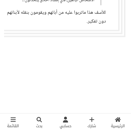
الأشخاص البالغين، فأي إفساد أخلاق يتحدثون؟!
للأسف هذا ماتربوا عليه من أبائهم ويقومون بنقله لأبنائهم
دون تفكير.
الرئيسية
شارك
حسابي
بحث
القائمة