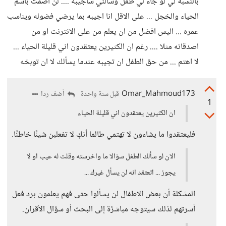
بالنسبة لي لو جاء لي طفل وسألني سأجيبه .... لن اصمت باسم
الحياء والخجل ... على الاقل انا اجيبه بما يرضي فضوله ويناسب
عمره ... اليس افضل من ان يعلم من على الانترنت او من
اصدقائه مثلا .... رغم ان الكثيرين يعتقدون اني قليلة الحياء ...
لا اهتم ... من حق الطفل ان تجيبه عندما يسألك لا ان توبخه
Omar_Mahmoud173
أضف ردا
قبل سنة واحدة
1
ان الكثيرين يعتقدون اني قليلة الحياء
فليعتقدوا ما يشاءون لا تهتمي طالما أنكٍ لا تفعلبن شيئًا خاطئًا.
الان لو سألك الطفل سؤالا ما واخرسته وقلت له عيب او لا
يجوز ... اتعتقد انه لن يسأل غيرك ...
المشكلة أن بعض الاطفال لن يسألوا حتى فهم يعلمون برد فعل
أسرتهم لذلك سيتوجه مباشرًة إلى البحث أو سؤال الأقران.