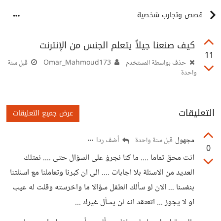
قصص وتجارب شخصية
كيف صنعنا جيلاً يتعلم الجنس من الإنترنت
11
حذف بواسطة المستخدم
Omar_Mahmoud173
قبل سنة
واحدة
التعليقات
عرض جميع التعليقات
مجهول
أضف ردا
قبل سنة واحدة
0
انت محق تماما .... ما كنا نجرؤ على السؤال حتى .... نمتلك
العديد من الاسئلة بلا اجابات .... الى ان كبرنا وتعاملنا مع اسئلتنا
بنفسنا ... الان لو سألك الطفل سؤالا ما واخرسته وقلت له عيب
او لا يجوز ... اتعتقد انه لن يسأل غيرك ...