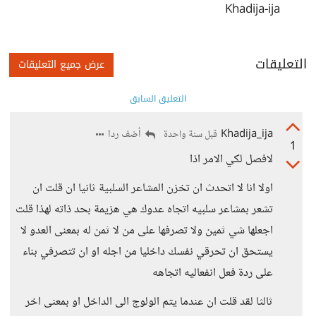
Khadija-ija
التعليقات
عرض جميع التعليقات
التعليق السابق
Khadija_ija
أضف ردا
قبل سنة واحدة
1
لافصل لكي الامر اذا
اولا انا لا اتحدث ان تخزن المشاعر السلبية ثانيا ان قلت ان
تشعر بمشاعر سلبيه اتجاه عدوك هي هزيمة بحد ذاته لهذا قلت
اجعلها شي ثمين ولا تصرفها على من لا ثمن له بمعنى العدو لا
يستحق ان تحرقي نفسك داخليا من اجله او ان تتصرفي بناء
على ردة فعل انفعاليه اتجاهه
ثالثا لقد قلت ان عندما يتم الولوج الى الداخل او بمعنى اخر