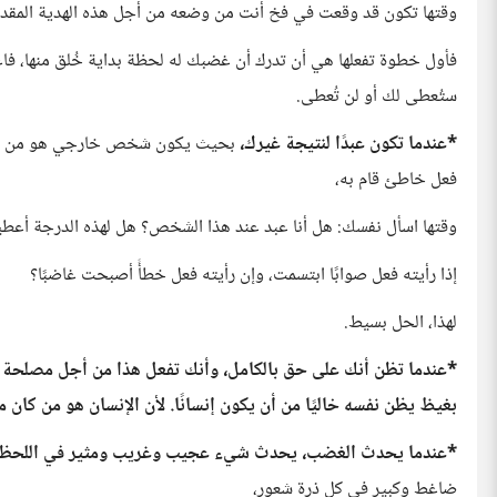
وقتها تكون قد وقعت في فخ أنت من وضعه من أجل هذه الهدية المقد
فأول خطوة تفعلها هي أن تدرك أن غضبك له لحظة بداية خُلق منها، فا
ستُعطى لك أو لن تُعطى.
*عندما تكون عبدًا لنتيجة غيرك،
بحيث يكون شخص خارجي هو من يملك
فعل خاطئ قام به،
وقتها اسأل نفسك: هل أنا عبد عند هذا الشخص؟ هل لهذه الدرجة أعطيت 
إذا رأيته فعل صوابًا ابتسمت، وإن رأيته فعل خطأً أصبحت غاضبًا؟
لهذا، الحل بسيط.
*عندما تظن أنك على حق بالكامل، وأنك تفعل هذا من أجل مصلحة
بغيظ يظن نفسه خاليًا من أن يكون إنسانًا. لأن الإنسان هو من كان
*عندما يحدث الغضب، يحدث شيء عجيب وغريب ومثير في اللحظة 
ضاغط وكبير في كل ذرة شعور،