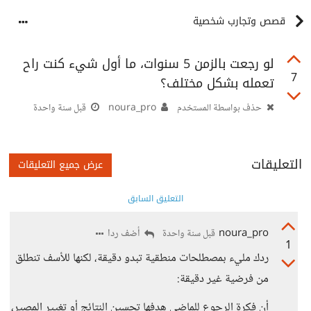
قصص وتجارب شخصية
لو رجعت بالزمن 5 سنوات، ما أول شيء كنت راح
7
تعمله بشكل مختلف؟
حذف بواسطة المستخدم
noura_pro
قبل سنة واحدة
التعليقات
عرض جميع التعليقات
التعليق السابق
noura_pro
أضف ردا
قبل سنة واحدة
1
ردك مليء بمصطلحات منطقية تبدو دقيقة، لكنها للأسف تنطلق
من فرضية غير دقيقة:
أن فكرة الرجوع للماضي هدفها تحسين النتائج أو تغيير المصير،