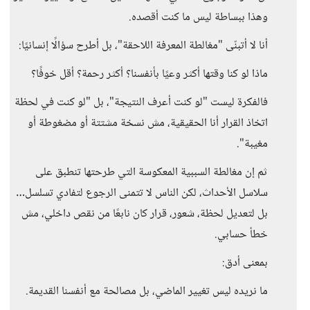
وهذا ببساطة ليس ما كنت أقصده.
أنا لا أتبنّى "مغالطة المعرفة اللاحقة"، بل أطرح سؤالًا إنسانيًا:
ماذا لو كنا وقتها أكثر وعيًا بأنفسنا؟ أكثر رحمة؟ أقل خوفًا؟
فالفكرة ليست "لو كنت أعرف النتيجة"، بل "لو كنت في لحظة
اتخاذ القرار أنا الحقيقية، مش نسخة مشتتة أو مضغوطة أو
مغيبة".
ثم إن مغالطة السببية المعكوسة التي طرحتها تنطبق على
سلاسل الأحداث، لكن الناس لا تتمنى الرجوع لتفادي تسلسل…
بل لتعديل لحظة، شعور، قرار كان نابعًا من نقص داخلي، مش
خطأ حسابي.
بمعنى أدق:
ما نريده ليس تغيير الماضي، بل مصالحة مع أنفسنا القديمة.