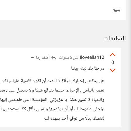
يتبع
التعليقات
Iloveallah12
أضف ردا
قبل 5 سنوات
0
مرحبًا بك نينة بيننا
هل يمكنني إخبارك شيئًا؟ لا اقصد أن اكون قاسية عليك، لكن هل
نشعر باليأس والإحباط حينما نتوقع شيئًا ولا نحصل عليه، م
والحياة لا تسير هكذا يا عزيزتي، المؤسسة التي طمحتي إليها 
تؤجلي طموحاتك أو أن ترفضيها وتقبلي بأقل ككا تستحقي، لكن
لنفسك بدلًا من توقع أحد يمهده لك