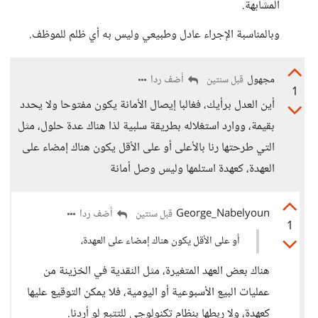
المشابهة.
وبالمناسبة الإجراء عادل وطبيعي وليس به أي ظلم للموظف.
مجهول
أضف ردا
قبل سنتين
1
أين العدل برأيك، فغالبا إيصال الأمانة يكون مفتوحا ولا يحدد
بقيمة، ووارد استغلاله بطريقة سلبية لذا هناك عدة حلول، مثل
التي طرحتها رنا بالأعلى أو على الأقل يكون هناك إمضاء على
العهدة، كعهدة استلمها وليس وصل أمانة
George_Nabelyoun
أضف ردا
قبل سنتين
1
أو على الأقل يكون هناك إمضاء على العهدة،
هناك بعض العهد المتغيرة، مثل النقدية في الخزينة من
عمليات البيع الأسبوعية أو اليومية، فلا يمكن التوقيع عليها
كعهدة، ولا ربطها بنظام تكنولوجي للتتبع لو أردنا.