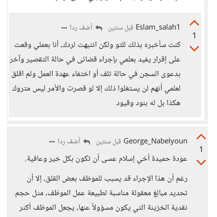
Eslam_salah1
أضف ردا
قبل سنتين
1
كنت سأخبره بذلك للتو ولكن انتبهت لردك، أنا بعملي وقعت
على إقرار يفيد بعلمي بإجراء قضائى في حالة التقصير وآخر
بدعوى السجن في حالة تلف أو اختفاء عهدة العمل ولم اقلق
لعلمي أنهم لن يستغلوا ذلك إلا لو قصرت والأمر ليس متروك
هكذا بل له بنود وقيود
George_Nabelyoun
أضف ردا
قبل سنتين
1
عودة حميدة أخي إسلام عسى أن تكون بكل خير وعافية.
رغم أن هذا الإجراء قد يسبب للموظف بعض القلق، إلا أن
تحديد مبالغ معقولة مناسبة لطبيعة عمل الموظف، مثل حجم
نقدية الخزينة التي يكون مسؤولاً عنها، يجعل الموظف أكثر