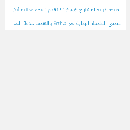
نصيحة غريبة لمشاريع SaaS: "لا تقدم نسخة مجانية أبدًا، اجعلهم يدفعون من اليوم الأول".. هل توافق؟
خطتي القادمة: البداية مع Erth.ai والهدف خدمة المجتمع العربي أولاً!