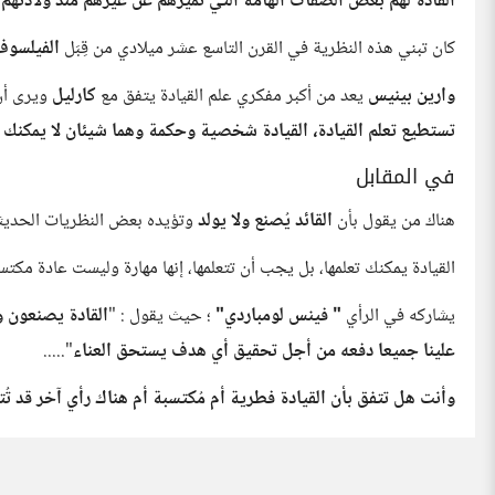
القادة لهم بعض الصفات الهامة التي تميزهم عن غيرهم منذ ولادتهم ،
كان تبني هذه النظرية في القرن التاسع عشر ميلادي من قِبَل
الفيلسوف
وارين بينيس
يعد من أكبر مفكري علم القيادة يتفق مع
كارليل
ويرى أن
تستطيع تعلم القيادة، القيادة شخصية وحكمة وهما شيئان لا يمكنك ت
في المقابل
هناك من يقول بأن
القائد يُصنع ولا يولد
وتؤيده بعض النظريات الحديث
القيادة يمكنك تعلمها، بل يجب أن تتعلمها، إنها مهارة وليست عادة مكت
يشاركه في الرأي
" فينس لومباردي"
؛ حيث يقول : "
القادة يصنعون و
علينا جميعا دفعه من أجل تحقيق أي هدف يستحق العناء
".....
وأنت هل تتفق بأن القيادة فطرية أم مُكتسبة أم هناك رأي آخر قد تُتح