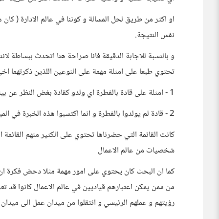
او اكثر من طريق لحل المسالة و كوننا في عالم الادارة ( كا
نفس النتيجة.
و بالنسبة للاجابة الدقيقة فانا صراحة هنا اتحدث ببساطة لا
تحتوي طبعا على امثلة مهمة على النوعين اللذين ذكرتهما اخي 
1 - امثلة على قادة بالفطرة اي ولدو كقادة بغض النظر عن بيئتهم او مستواهم الاجتماعي او تعليمهم
2 - قادة لم يولدوا بالفطرة و انما اكتسبوا هذه الخبرة في الميدان او في خبراتهم الحياتية او بالتعليم المقصود و المركز
كانت القائمة التي حضرناها تحتوي على الكثير منهم القائمة ا
شخصيات من عالم الاعمال
كما ان البحث كان يحتوي على امور مهمة مثلا دحض فكرة ان الق
من ممن يمكن اعتبارهم قياديين في عالم الاعمال كانوا قد تع
رؤيتهم و عملهم الرئيسي و انتقلوا من ميدان عمل الى ميدان ا