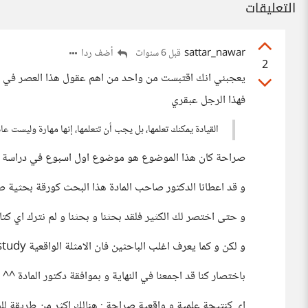
التعليقات
sattar_nawar
أضف ردا
قبل 6 سنوات
2
يعجبني انك اقتبست من واحد من اهم عقول هذا العصر في مجا
فهذا الرجل عبقري
القيادة يمكنك تعلمها، بل يجب أن تتعلمها، إنها مهارة وليست عا
صراحة كان هذا الموضوع هو موضوع اول اسبوع في دراسة ا
و قد اعطانا الدكتور صاحب المادة هذا البحث كورقة بحثية ص
و حتى اختصر لك الكثير فلقد بحثنا و بحثنا و لم نترك اي كتاب
و لكن و كما يعرف اغلب الباحثين فان الامثلة الواقعية case study و الاحصائيات قد تعطيك امثلة و اجابات اخرى
باختصار كنا قد اجمعنا في النهاية و بموافقة دكتور المادة ^^ 
اي كنتيجة علمية و واقعية صراحة : هنالك اكثر من طريقة ل