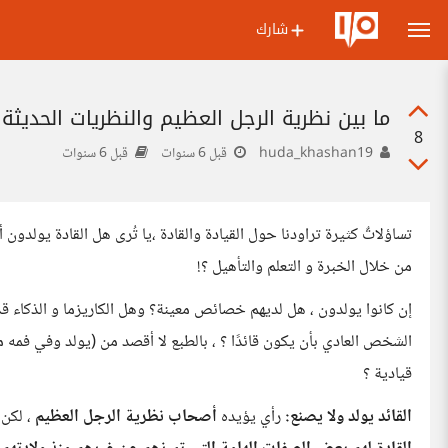
شارك
ما بين نظرية الرجل العظيم والنظريات الحديثة 
8
huda_khashan19
قبل 6 سنوات
قبل 6 سنوات
تساؤلاتٌ كثيرة تراودنا حول القيادة والقادة ،يا تُرى هل القادة يولدو
من خلال الخبرة و التعلم والتأهيل ؟!
إن كانوا يولدون ، هل لديهم خصائص معينة؟ وهل الكاريزما و الذكاء ق
الشخص العادي بأن يكون قائدًا ؟ ، بالطبع لا أقصد من (يولد وفي فمه م
قيادية ؟
القائد يولد ولا يصنع:
رأي يؤيده
أصحاب نظرية الرجل العظيم
، لكن 