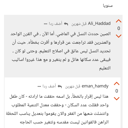
سنويا
Ali_Haddad
أضف ردا
قبل شهرين
0
الصين حددت النسل في الماضي. أما الآن ، في القرن الواحد
والعشرين فقد تراجعت عن قرارها و أقرت بخطأه. حيث أن
تحديد النسل ليس عائق في اصلاح التعليم. وحتى لو كان ،
فيبقى عدد سكانها هائل و لم يتغير و مع هذا غيروا اساليب
التعليم
eman_hamdy
أضف ردا
قبل شهرين
0
هذا ليس إقرار بالخطأ، بل اسمه حققت ما ارادته - كان طفل
واحد فقللت عدد السكان - وحققت معدل التنمية المطلوب
وانتشلت شعبها من الفقر والان يقوموا بتعديل يناسب اللحظة
الراهن فالقوانين ليست مقدسه وتتغير حسب الحاجه