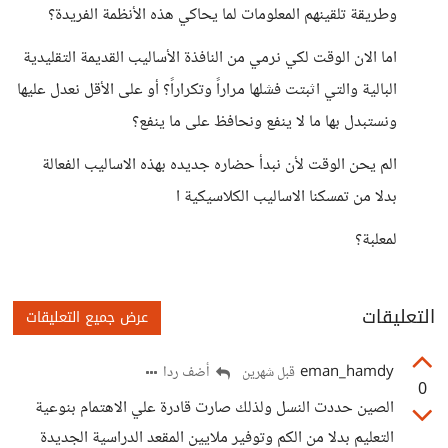
وطريقة تلقينهم المعلومات لما يحاكي هذه الأنظمة الفريدة؟
اما الان الوقت لكي نرمي من النافذة الأساليب القديمة التقليدية
البالية والتي اثبتت فشلها مراراً وتكراراً؟ أو على الأقل نعدل عليها
ونستبدل بها ما لا ينفع ونحافظ على ما ينفع؟
الم يحن الوقت لأن نبدأ حضاره جديده بهذه الاساليب الفعالة
بدلا من تمسكنا الاساليب الكلاسيكية ا
لمعلبة؟
التعليقات
عرض جميع التعليقات
eman_hamdy
أضف ردا
قبل شهرين
0
الصين حددت النسل ولذلك صارت قادرة علي الاهتمام بنوعية
التعليم بدلا من الكم وتوفير ملايين المقعد الدراسية الجديدة