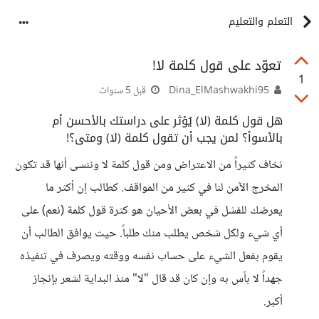
التعلم والتعليم
تعوّد على قول كلمة لا!
1
Dina_ElMashwakhi95
قبل 5 سنوات
هل قول كلمة (لا) يُؤثر على دراستك بالأحسن أم
بالأسوأ؟ لمن يجب أن تقول كلمة (لا) ومتى؟!
نخاف كثيراً من الاعتراض ومن قول كلمة لا وننسى أنها قد تكون
المخرج الآمن لنا في كثير من المواقف. كطالب إن أكثر ما
يعرضك للفشل في بعض الأحيان هو كثرة قول كلمة (نعم) على
أي شيء ولكل شخص يطلب منك طلباً. حيث يوافق الطالب أن
يقوم بفعل الشيء على حساب نفسه ووقته ويصرف في تنفيذه
جهداً لا بأس به وإن كان قد قال "لا" منذ البداية لشعر بإنجاز
أكبر.