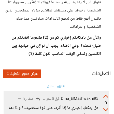
نقولها لمن لا يقدرها ويقدر معناها فهؤلاء لا يُقدِّرون مسؤولياتنا
الشخصية وخوفنا على مستقبلنا كطلاب، هؤلاء السطحيين الذين
يظنون أنهم فقط من لديهم الالتزامات متغافلين مساحتك
الشخصية والتزاماتك.
والآن هل بإمكانكم إخباري كم من (لا) قلتموها أنقذتكم من
ضياع مُحتّم؟ وفي الختام، يجب أن نوازن في حيادية بين
الكلمتين وننتقي الوقت المناسب لقول كلمة (لا).
التعليقات
عرض جميع التعليقات
التعليق السابق
Dina_ElMashwakhi95
أضف ردا
قبل 5 سنوات
0
هل يمكنكِ إخباري ما إذا أثرت على قوة شخصيتك؟ وإذا نعم