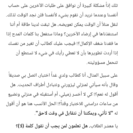
تلك إذاً مشكلة كبيرة أن نوافق على طلبات الآخرين على حساب
أنفسنا وعندما نريد أن نقوم بشيء لأنفسنا فلن نجد الوقت لذلك.
لنقل مثلاً أن الوقت يمكن تعويضه، هل تبقت لدينا طاقة أم أننا
استنفذناها في إرضاء الآخرين؟ وماذا ستفعل بنا كلمات المدح إذا
ما فقدنا شغف الإكمال؟! فيجب عليك كطالب أن تغير من نفسك
إذا أردت تطويرها بأن لا تعطي رأيك في شيء لا تستطع أن
تتحمل مسؤوليته.
على سبيل المثال، أنا كطالب ولدي غداً اختبار، اتصل بي صديقاً
وقال بأنه سيأتي لمنزلي ليزورني ونتبادل أطراف الحديث. هل
أقول له نعم؟! كي لا أخسر زميلي، أم أستقبله في منزلي ونضيع
من ساعات دراستي للاختبار وقتاً؟! الحل الأنسب هنا هو أن أقول
له
"لا تأتي، ويمكننا أن نتقابل في وقت لاحق"
.
يا معشر الطلاب،
هل تعلمون لمن يجب أن نقول كلمة (لا)؟