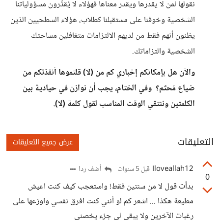
نقولها لمن لا يقدرها ويقدر معناها فهؤلاء لا يُقدِّرون مسؤولياتنا
الشخصية وخوفنا على مستقبلنا كطلاب، هؤلاء السطحيين الذين
يظنون أنهم فقط من لديهم الالتزامات متغافلين مساحتك
الشخصية والتزاماتك.
والآن هل بإمكانكم إخباري كم من (لا) قلتموها أنقذتكم من
ضياع مُحتّم؟ وفي الختام، يجب أن نوازن في حيادية بين
الكلمتين وننتقي الوقت المناسب لقول كلمة (لا).
التعليقات
عرض جميع التعليقات
Iloveallah12
أضف ردا
قبل 5 سنوات
0
بدأت قول لا من سنتين فقط! واستعجب كيف كنت اعيش
مطيعة هكذا ... اشعر كم لو أنني كنت افرق نفسي واوزعها على
رغبات الآخرين ولا يبقى لي جزء يخصني