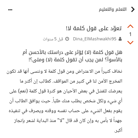
التعلم والتعليم
تعوّد على قول كلمة لا!
1
Dina_ElMashwakhi95
قبل 5 سنوات
هل قول كلمة (لا) يُؤثر على دراستك بالأحسن أم
بالأسوأ؟ لمن يجب أن تقول كلمة (لا) ومتى؟!
نخاف كثيراً من الاعتراض ومن قول كلمة لا وننسى أنها قد تكون
المخرج الآمن لنا في كثير من المواقف. كطالب إن أكثر ما
يعرضك للفشل في بعض الأحيان هو كثرة قول كلمة (نعم) على
أي شيء ولكل شخص يطلب منك طلباً. حيث يوافق الطالب أن
يقوم بفعل الشيء على حساب نفسه ووقته ويصرف في تنفيذه
جهداً لا بأس به وإن كان قد قال "لا" منذ البداية لشعر بإنجاز
أكبر.