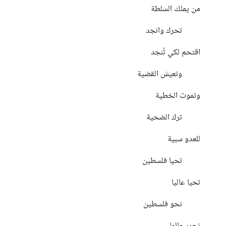
من يملك السلطة
⠀⠀⠀تحرك وانجد
اقتحم لكي تُنجد
⠀⠀⠀وتعيش القضية
وتموت الخطية
⠀⠀⠀ترك الضحية
للعدو سبية
⠀⠀⠀تحيا فلسطين
تحيا عاليا
⠀⠀⠀نحو فلسطين