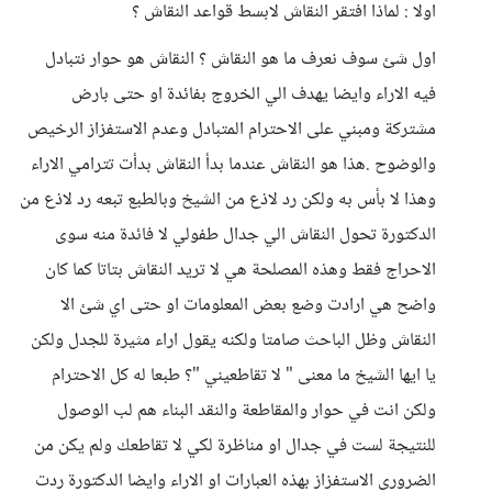
اولا : لماذا افتقر النقاش لابسط قواعد النقاش ؟
اول شئ سوف نعرف ما هو النقاش ؟ النقاش هو حوار نتبادل
فيه الاراء وايضا يهدف الي الخروج بفائدة او حتى بارض
مشتركة ومبني على الاحترام المتبادل وعدم الاستفزاز الرخيص
والوضوح .هذا هو النقاش عندما بدأ النقاش بدأت تترامي الاراء
وهذا لا بأس به ولكن رد لاذع من الشيخ وبالطبع تبعه رد لاذع من
الدكتورة تحول النقاش الي جدال طفولي لا فائدة منه سوى
الاحراج فقط وهذه المصلحة هي لا تريد النقاش بتاتا كما كان
واضح هي ارادت وضع بعض المعلومات او حتى اي شئ الا
النقاش وظل الباحث صامتا ولكنه يقول اراء مثيرة للجدل ولكن
يا ايها الشيخ ما معنى " لا تقاطعيني "؟ طبعا له كل الاحترام
ولكن انت في حوار والمقاطعة والنقد البناء هم لب الوصول
للنتيجة لست في جدال او مناظرة لكي لا تقاطعك ولم يكن من
الضرورى الاستفزاز بهذه العبارات او الاراء وايضا الدكتورة ردت