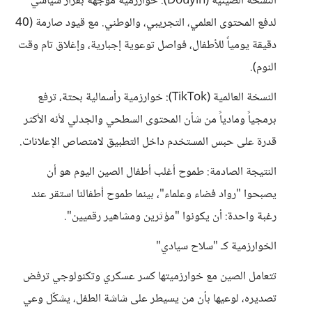
النسخة الصينية (Douyin): خوارزمية موجّهة بقرار سياسي
لدفع المحتوى العلمي، التجريبي، والوطني. مع قيود صارمة (40
دقيقة يومياً للأطفال، فواصل توعوية إجبارية، وإغلاق تام وقت
النوم).
النسخة العالمية (TikTok): خوارزمية رأسمالية بحتة، ترفع
برمجياً ومادياً من شأن المحتوى السطحي والجدلي لأنه الأكثر
قدرة على حبس المستخدم داخل التطبيق لامتصاص الإعلانات.
النتيجة الصادمة: طموح أغلب أطفال الصين اليوم هو أن
يصبحوا "رواد فضاء وعلماء"، بينما طموح أطفالنا استقر عند
رغبة واحدة: أن يكونوا "مؤثرين ومشاهير رقميين".
الخوارزمية كـ "سلاح سيادي"
تتعامل الصين مع خوارزميتها كسر عسكري وتكنولوجي ترفض
تصديره، لوعيها بأن من يسيطر على شاشة الطفل، يشكّل وعي