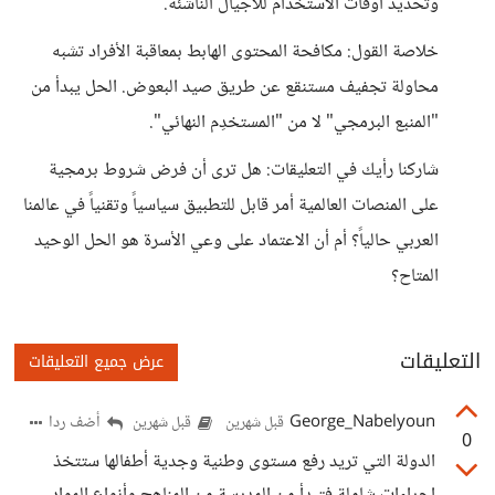
وتحديد أوقات الاستخدام للأجيال الناشئة.
خلاصة القول: مكافحة المحتوى الهابط بمعاقبة الأفراد تشبه
محاولة تجفيف مستنقع عن طريق صيد البعوض. الحل يبدأ من
"المنبع البرمجي" لا من "المستخدِم النهائي".
شاركنا رأيك في التعليقات: هل ترى أن فرض شروط برمجية
على المنصات العالمية أمر قابل للتطبيق سياسياً وتقنياً في عالمنا
العربي حالياً؟ أم أن الاعتماد على وعي الأسرة هو الحل الوحيد
المتاح؟
التعليقات
عرض جميع التعليقات
George_Nabelyoun
أضف ردا
قبل شهرين
قبل شهرين
0
الدولة التي تريد رفع مستوى وطنية وجدية أطفالها ستتخذ