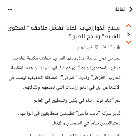
ثقافة
سلاح الخوارزميات: لماذا تفشل ملاحقة "المحتوى
5
الهابط" وتنجح الصين؟
An12s
قبل شهرين
تخوض دول عربية عدة، ومنها العراق، حملات مكثفة لملاحقة
صناع "المحتوى الهابط". ورغم نبل الهدف، إلا أن هذه المقاربة
تحارب "العَرَض" وتترك "المرض". المشكلة الحقيقية ليست في
الأشخاص، بل في الخوارزميات التي تصنعهم وتكافئهم.
لغز "تيك توك": بناء في بكين وتسطيح في العالم
تُدير شركة "بايت دانس" تطبيقين متطابقين في الواجهة،
ومتناقضين تماماً في المضمون والهدف: