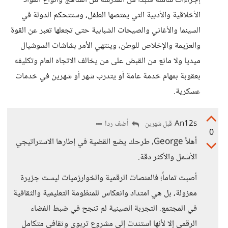
إجراءات شاملة فتبدأ من المدرسة من المناهج وأنواع المواد
الأخلاقية والأدبية التي يمتصها الطفل، وستتحكم الدولة في
السينما والأغاني والصيحات الشبابية حتى تجعلها تعبر عن القوة
والعزيمة والإخلاص للوطن، وينتهي الأمر بشاشات السوشيال
ميديا ولا مانع من القبض على من يخالف الاتجاه العام وتكليفه
بعقوبة بمهام خدمة عامة أو يتدرب شهر أو شهرين في خدمات
عسكرية.
An12s
أضف ردا
قبل شهرين
0
أهلاً George، طرحك يضع القضية في إطارها الاستراتيجي
الأشمل والأكثر دقة.
أصبت تماماً؛ فالمنصات الرقمية والخوارزميات ليست جزيرة
معزولة، بل هي امتداد وانعكاس للمنظومة التعليمية والثقافية
في المجتمع. التجربة الصينية لم تنجح في ضبط الفضاء
الرقمي إلا لأنها استندت إلى مشروع تربوي وثقافي متكامل