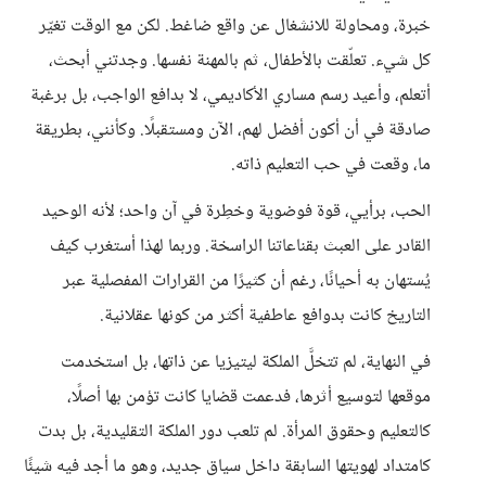
خبرة، ومحاولة للانشغال عن واقع ضاغط. لكن مع الوقت تغيّر
كل شيء. تعلّقت بالأطفال، ثم بالمهنة نفسها. وجدتني أبحث،
أتعلم، وأعيد رسم مساري الأكاديمي، لا بدافع الواجب، بل برغبة
صادقة في أن أكون أفضل لهم، الآن ومستقبلًا. وكأنني، بطريقة
ما، وقعت في حب التعليم ذاته.
الحب، برأيي، قوة فوضوية وخطِرة في آن واحد؛ لأنه الوحيد
القادر على العبث بقناعاتنا الراسخة. وربما لهذا أستغرب كيف
يُستهان به أحيانًا، رغم أن كثيرًا من القرارات المفصلية عبر
التاريخ كانت بدوافع عاطفية أكثر من كونها عقلانية.
في النهاية، لم تتخلَّ الملكة ليتيزيا عن ذاتها، بل استخدمت
موقعها لتوسيع أثرها، فدعمت قضايا كانت تؤمن بها أصلًا،
كالتعليم وحقوق المرأة. لم تلعب دور الملكة التقليدية، بل بدت
كامتداد لهويتها السابقة داخل سياق جديد، وهو ما أجد فيه شيئًا