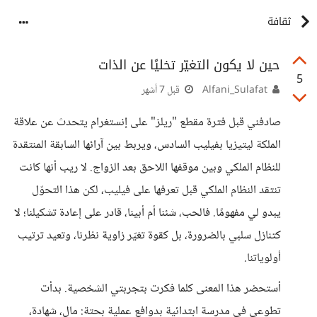
ثقافة
حين لا يكون التغيّر تخليًا عن الذات
5
Alfani_Sulafat
قبل 7 أشهر
صادفني قبل فترة مقطع "ريلز" على إنستغرام يتحدث عن علاقة
الملكة ليتيزيا بفيليب السادس، ويربط بين آرائها السابقة المنتقدة
للنظام الملكي وبين موقفها اللاحق بعد الزواج. لا ريب أنها كانت
تنتقد النظام الملكي قبل تعرفها على فيليب، لكن هذا التحوّل
يبدو لي مفهومًا. فالحب، شئنا أم أبينا، قادر على إعادة تشكيلنا؛ لا
كتنازل سلبي بالضرورة، بل كقوة تغيّر زاوية نظرنا، وتعيد ترتيب
أولوياتنا.
أستحضر هذا المعنى كلما فكرت بتجربتي الشخصية. بدأت
تطوعي في مدرسة ابتدائية بدوافع عملية بحتة: مال، شهادة،