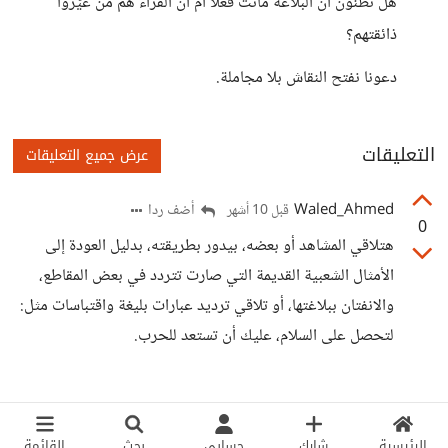
هل تظنون أن البلاغة ماتت فعلًا أم أن القرّاء هم من غيّروا
ذائقتهم؟
دعونا نفتح النقاش بلا مجاملة.
التعليقات
عرض جميع التعليقات
Waled_Ahmed
أضف ردا
قبل 10 أشهر
0
هتلاقي المشاهد أو بعضه، بيدور بطريقته، بدليل العودة إلى
الأمثال الشعبية القديمة التي صارت تتردد في بعض المقاطع،
والانفتان ببلاغتها، أو تلاقي ترديد عبارات بليغة واقتباسات مثل:
لتحصل على السلام، عليك أن تستعد للحرب.
الرئيسية
شارك
حسابي
بحث
القائمة