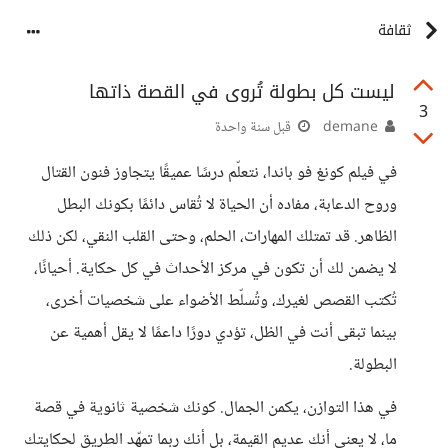
ثقافة
ليست كل بطولة تُروى في القصة ذاتها
3
demane
قبل سنة واحدة
في فيلم كونغ فو باندا، نتعلّم درسًا عميقًا يتجاوز فنون القتال
وروح الدعابة، مفاده أن الحياة لا تُقاس دائمًا بكونك البطل
الظاهر. قد تمتلك المهارات، الحلم، وحتى القلب النقي، لكن ذلك
لا يضمن لك أن تكون في مركز الأحداث في كل حكاية. أحيانًا،
تُكتب القصص لغيرك، وتُسلّط الأضواء على شخصيات أخرى،
بينما تبقى أنت في الظل، تؤدي دورًا داعمًا لا يقل أهمية عن
البطولة.
في هذا التوازن، يكمن الجمال. كونك شخصية ثانوية في قصة
ما، لا يعني أنك عديم القيمة، بل أنك ربما تمهّد الطريق لحكايتك