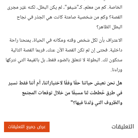
الخاصة. كم من معلم، كـ"شيفو"، لم يكن البطل، لكنه غيّر مجرى
القصة؟ وكم من شخصية صامتة كانت هي الجذر في نجاح
البطل الظاهر؟
الاعتراف بأن لكل شخص وقته ومكانه في الحياة، يمنحنا راحة
داخلية. فحتى إن لم تكن القصة الآن عنك، فربما القصة التالية
ستكون لك. البطولة لا تتعلق بالضوء فقط، بل بالقيمة التي نتركها
وراءنا.
هل نحن نعيش حياتنا حقًا وفقًا لاختياراتنا، أم أننا فقط نسير
في طرق خُططت لنا مسبقًا من خلال توقعات المجتمع
والظروف التي وُلدنا فيها؟"
التعليقات
عرض جميع التعليقات