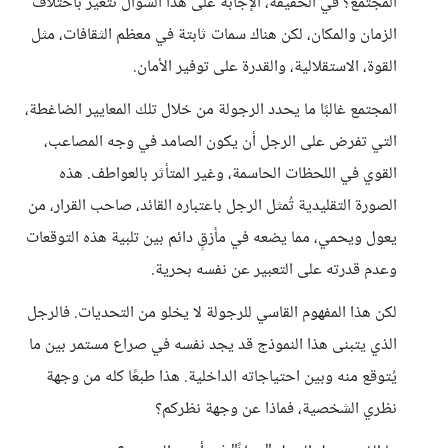
المجتمع؟ في الحقيقة، الإجابة على هذا السؤال تتغير باختلاف
الزمان والمكان، لكن هناك سمات ثابتة في معظم الثقافات، مثل
القوة، الاستقلالية، والقدرة على توفير الأمان.
المجتمع غالبًا ما يحدد الرجولة من خلال تلك المعايير الضاغطة،
التي تفرض على الرجل أن يكون الصامد في وجه المصاعب،
القوي في اللحظات الحاسمة، وغير المتأثر بالعواطف. هذه
الصورة التقليدية تُمثل الرجل باعتباره القائد، صاحب القرار، من
يعول ويحمي، مما يضعه في مأزقٍ دائم بين تلبية هذه التوقعات
وعدم قدرته على التعبير عن نفسه بحرية.
لكن هذا المفهوم القاسي للرجولة لا يخلو من التحديات. فالرجل
الذي يتبنى هذا النموذج قد يجد نفسه في صراع مستمر بين ما
يُتوقع منه وبين احتياجاته الداخلية. هذا طبعًا كله من وجهة
نظري الشخصية، فماذا عن وجهة نظركم؟