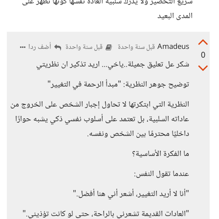
سريع التحضير ولا يدرك سلبية العادة نفسها كونها تظهر على
المدى البعيد
Amadeus
أضف ردا
قبل سنة واحدة
قبل سنة واحدة
0
شكر عل تعليق جميلة..ياخي... اريد تذكير ان نظريتي
توضيح جوهر النظرية: "مبدأ الرحمة في التغيير"
النظرية التي ابتكرتها لا تحاول إجبار الشخص على الخروج من
عاداته السلبية، بل تعتمد على أسلوب نفسي ذكي يشبه حوارًا
داخليًا محترمًا بين الشخص ونفسه.
ما الفكرة الأساسية؟
عندما تقول النفس:
"أنا لا أريد التغيير، أشعر أني هنا أفضل."
"العادات القديمة تشعرني بالراحة، حتى لو كانت تؤذيني."