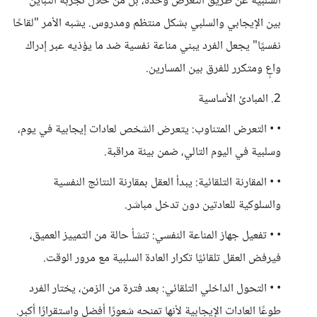
السلبية عن طريق التعرض وحده، بل من خلال تجربة التباين
بين الإيجابي والسلبي بشكل منتظم ومدروس. يشبه الأمر "لقاحًا
نفسيًا" يجعل الفرد يبني مناعة نفسية ضد ما يؤذيه عبر إدراك
واعٍ ومتكرر للفرق بين المسارين.
2. المبادئ الأساسية
• • التعرض المتناوب: يتعرض الشخص لعادات إيجابية في يوم،
وسلبية في اليوم التالي، ضمن بيئة مراقبة.
• • المقارنة التلقائية: يبدأ العقل بمقارنة النتائج النفسية
والسلوكية للعادتين دون تدخل مباشر.
• • تفعيل جهاز المناعة النفسي: تنشأ حالة من التمييز العميق،
فيرفض العقل تلقائيًا تكرار العادة السلبية مع مرور الوقت.
• • التحول الداخلي التلقائي: بعد فترة من الزمن، يختار الفرد
طوعًا العادات الإيجابية لأنها تمنحه شعورًا أفضل واستقرارًا أكبر.