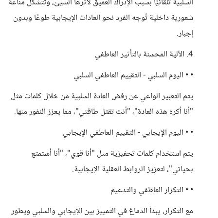
السلبية تلقائيًا بسبب الإدراك العميق لأثرها السيئ، وتتشكل مناعة
شعورية داخلية تُوجه الفرد نحو العادات الإيجابية طوعًا وبدون
إجبار.
4. الآلية المحسنة بالتأثير العاطفي
• • اليوم السلبي - التقييم العاطفي السلبي
يتم التعبير الواعي عن رفض العادة السلبية من خلال كلمات مثل
"أنا أكره هذه العادة"، "أنت تقتل طاقتي"، مما يعزز النفور منها.
• • اليوم الإيجابي - التقييم العاطفي الإيجابي
يتم استخدام كلمات تحفيزية مثل "أنا قوي"، "أنا أستمتع
بحياتي"، لتعزيز الروابط العقلية الإيجابية.
• • التكرار العاطفي والتدعيم
مع التكرار، يبدأ الدماغ في التمييز بين الإيجابي والسلبي ويطور