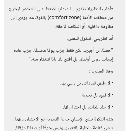
فأغلب النظريات تقوم بـ الصدام: تضغط على الشخص ليخرج
من منطقته الآمنة (comfort zone) بالقوة، مما يؤدي إلى
مقاومة داخلية، أو انتكاسة لاحقة.
أما نظريتي، فتقول للنفس:
"حسنًا، لن أجبرك. لكن فقط جرّب يومًا مختلفًا. جرّب عادة
إيجابية. ولن أؤلمك، بل أفتح لك بابًا لتختار منه."
وهنا العبقرية:
• لا رفض للعادات، بل وعي بها.
• لا قمع، بل تجربة.
• لا جلد للذات، بل احترام لها.
هذه الفكرة تمنح الإنسان حرية التجربة ثم الاختيار، وبهذا،
تنشئ قناعة داخلية بالتغيير، وليس خوفًا أو ضغطًا مؤقتًا.