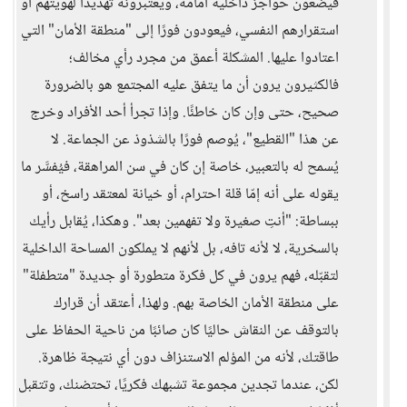
فيضعون حواجز داخلية أمامه، ويعتبرونه تهديدًا لهويتهم أو
استقرارهم النفسي، فيعودون فورًا إلى "منطقة الأمان" التي
اعتادوا عليها. المشكلة أعمق من مجرد رأي مخالف؛
فالكثيرون يرون أن ما يتفق عليه المجتمع هو بالضرورة
صحيح، حتى وإن كان خاطئًا. وإذا تجرأ أحد الأفراد وخرج
عن هذا "القطيع"، يُوصم فورًا بالشذوذ عن الجماعة. لا
يُسمح له بالتعبير، خاصة إن كان في سن المراهقة، فيُفسَّر ما
يقوله على أنه إمّا قلة احترام، أو خيانة لمعتقد راسخ، أو
ببساطة: "أنتِ صغيرة ولا تفهمين بعد". وهكذا، يُقابل رأيك
بالسخرية، لا لأنه تافه، بل لأنهم لا يملكون المساحة الداخلية
لتقبّله، فهم يرون في كل فكرة متطورة أو جديدة "متطفلة"
على منطقة الأمان الخاصة بهم. ولهذا، أعتقد أن قرارك
بالتوقف عن النقاش حاليًا كان صائبًا من ناحية الحفاظ على
طاقتك، لأنه من المؤلم الاستنزاف دون أي نتيجة ظاهرة.
لكن، عندما تجدين مجموعة تشبهك فكريًا، تحتضنك، وتتقبل