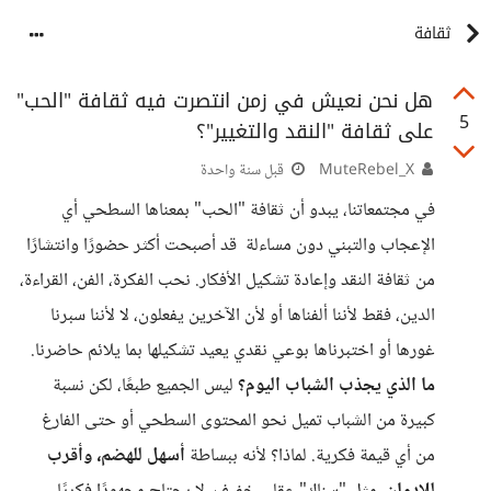
ثقافة
هل نحن نعيش في زمن انتصرت فيه ثقافة "الحب"
5
على ثقافة "النقد والتغيير"؟
MuteRebel_X
قبل سنة واحدة
في مجتمعاتنا، يبدو أن ثقافة "الحب" بمعناها السطحي أي
الإعجاب والتبني دون مساءلة قد أصبحت أكثر حضورًا وانتشارًا
من ثقافة النقد وإعادة تشكيل الأفكار. نحب الفكرة، الفن، القراءة،
الدين، فقط لأننا ألفناها أو لأن الآخرين يفعلون، لا لأننا سبرنا
غورها أو اختبرناها بوعي نقدي يعيد تشكيلها بما يلائم حاضرنا.
ما الذي يجذب الشباب اليوم؟
ليس الجميع طبعًا، لكن نسبة
كبيرة من الشباب تميل نحو المحتوى السطحي أو حتى الفارغ
من أي قيمة فكرية. لماذا؟ لأنه ببساطة
أسهل للهضم، وأقرب