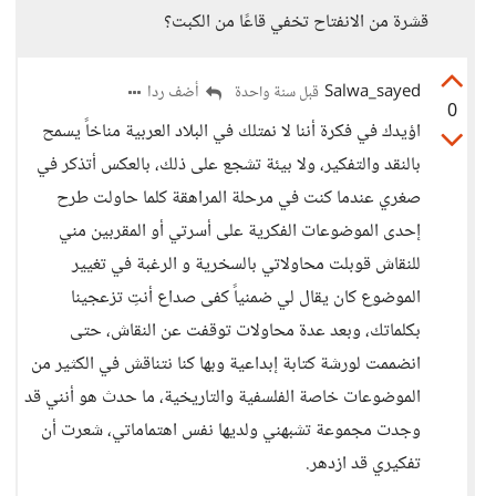
قشرة من الانفتاح تخفي قاعًا من الكبت؟
Salwa_sayed
أضف ردا
قبل سنة واحدة
0
اؤيدك في فكرة أننا لا نمتلك في البلاد العربية مناخاً يسمح
بالنقد والتفكير، ولا بيئة تشجع على ذلك، بالعكس أتذكر في
صغري عندما كنت في مرحلة المراهقة كلما حاولت طرح
إحدى الموضوعات الفكرية على أسرتي أو المقربين مني
للنقاش قوبلت محاولاتي بالسخرية و الرغبة في تغيير
الموضوع كان يقال لي ضمنياً كفى صداع أنتِ تزعجينا
بكلماتك، وبعد عدة محاولات توقفت عن النقاش، حتى
انضممت لورشة كتابة إبداعية وبها كنا نتناقش في الكثير من
الموضوعات خاصة الفلسفية والتاريخية، ما حدث هو أنني قد
وجدت مجموعة تشبهني ولديها نفس اهتماماتي، شعرت أن
تفكيري قد ازدهر.