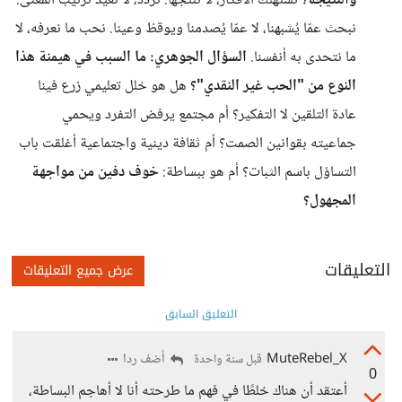
والنتيجة؟
نستهلك الأفكار، لا ننتجها. نردد، لا نعيد ترتيب المعنى.
نبحث عمّا يُشبهنا، لا عمّا يُصدمنا ويوقظ وعينا. نحب ما نعرفه، لا
ما نتحدى به أنفسنا.
السؤال الجوهري:
ما السبب في هيمنة هذا
النوع من "الحب غير النقدي"؟
هل هو خلل تعليمي زرع فينا
عادة التلقين لا التفكير؟ أم مجتمع يرفض التفرد ويحمي
جماعيته بقوانين الصمت؟ أم ثقافة دينية واجتماعية أغلقت باب
التساؤل باسم الثبات؟ أم هو ببساطة:
خوف دفين من مواجهة
المجهول؟
التعليقات
عرض جميع التعليقات
التعليق السابق
MuteRebel_X
أضف ردا
قبل سنة واحدة
0
أعتقد أن هناك خلطًا في فهم ما طرحته أنا لا أهاجم البساطة،