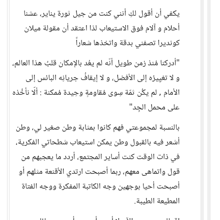
يكفي أن أقول لكِ أنني كنت من جيل ثورة يناير، عشنا
أحلام و آلام فوق الاستيعاب لذا اعتقد أن مقولة ميلان
كونديرا تصفني بدقة واتخذها شعاراً
"أدركنا مُنذ زمن طويل أنّه لم يعُد بالإمكان قلبُ هذا العالم،
و لا تغيِيرُه إلى الأفضل، و لا إيقافُ جريانِه البائس إلى
الأمام , لم يكُن ثمّة سِوى مُقاومةٍ وحِيدة مُمكنة : ألّا نأخُذه
على محمل الجِد"
بالنسبة لمجموعتي فهم كانوا بمثابة وطن صغير لي، وطن
أشعر فيه بالقبول وطن يمكن استيعاب شطحاتي الفكرية،
في ذات الوقت كنت أساير المجتمع، أردد ما يعجبهم من
قول واتماهى معهم، ربما أصبحت ارتدي الأقنعة مثلهم أو
أصبحت أحيا بوجهين وجه الكاتبة المفكرة ووجه الفتاة
المطيعة الطيبة.