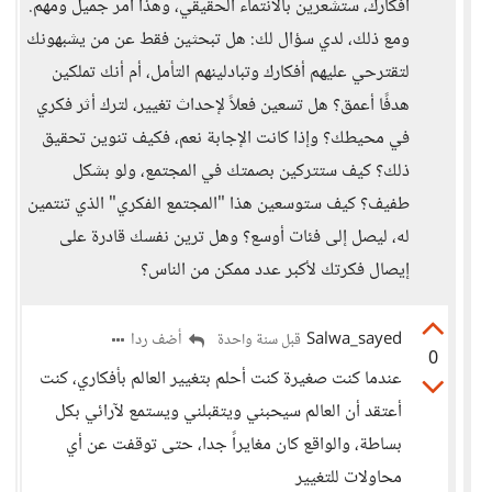
أفكارك، ستشعرين بالانتماء الحقيقي، وهذا أمر جميل ومهم.
ومع ذلك، لدي سؤال لك: هل تبحثين فقط عن من يشبهونك
لتقترحي عليهم أفكارك وتبادلينهم التأمل، أم أنك تملكين
هدفًا أعمق؟ هل تسعين فعلاً لإحداث تغيير، لترك أثر فكري
في محيطك؟ وإذا كانت الإجابة نعم، فكيف تنوين تحقيق
ذلك؟ كيف ستتركين بصمتك في المجتمع، ولو بشكل
طفيف؟ كيف ستوسعين هذا "المجتمع الفكري" الذي تنتمين
له، ليصل إلى فئات أوسع؟ وهل ترين نفسك قادرة على
إيصال فكرتك لأكبر عدد ممكن من الناس؟
Salwa_sayed
أضف ردا
قبل سنة واحدة
0
عندما كنت صغيرة كنت أحلم بتغيير العالم بأفكاري، كنت
أعتقد أن العالم سيحبني ويتقبلني ويستمع لآرائي بكل
بساطة، والواقع كان مغايراً جدا، حتى توقفت عن أي
محاولات للتغيير