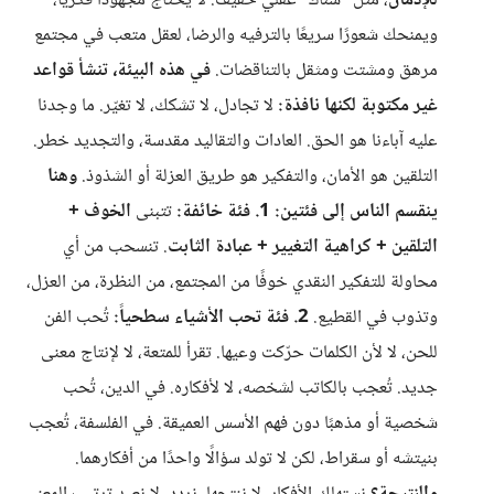
للإدمان
، مثل "سناك" عقلي خفيف. لا يحتاج مجهودًا فكريًا،
ويمنحك شعورًا سريعًا بالترفيه والرضا، لعقل متعب في مجتمع
مرهق ومشتت ومثقل بالتناقضات.
في هذه البيئة، تنشأ قواعد
غير مكتوبة لكنها نافذة:
لا تجادل، لا تشكك، لا تغيّر. ما وجدنا
عليه آباءنا هو الحق. العادات والتقاليد مقدسة، والتجديد خطر.
التلقين هو الأمان، والتفكير هو طريق العزلة أو الشذوذ.
وهنا
ينقسم الناس إلى فئتين:
1. فئة خائفة:
تتبنى
الخوف +
التلقين + كراهية التغيير + عبادة الثابت
. تنسحب من أي
محاولة للتفكير النقدي خوفًا من المجتمع، من النظرة، من العزل،
وتذوب في القطيع.
2. فئة تحب الأشياء سطحياً:
تُحب الفن
للحن، لا لأن الكلمات حرّكت وعيها. تقرأ للمتعة، لا لإنتاج معنى
جديد. تُعجب بالكاتب لشخصه، لا لأفكاره. في الدين، تُحب
شخصية أو مذهبًا دون فهم الأسس العميقة. في الفلسفة، تُعجب
بنيتشه أو سقراط، لكن لا تولد سؤالًا واحدًا من أفكارهما.