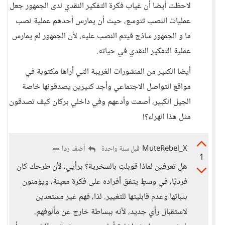
لاحظت أيضا أن غياب فكرة التفكير النقدي لدى الجمهور جعل
عمليات النصب تتوسع، حيث أن يمارس أحدهم عملية نصب
ما و الجمهور ساذج فيتم النصب عليه، لأن الجمهور لم يمارس
عملية التفكير النقدي في حياته.
أيضا الكثير من المنشورات الغريبة التي أراها مكتوبة في
مواقع التواصل الاجتماعي وأجد كثيرين يصدقونها خاصة
الجيل الكبير، أصمت وأدعهم وفي داخلي بركان كيف تصدقون
مثل هذا الهراء؟!
MuteRebel_X
أضف ردا
قبل سنة واحدة
1
هل تعرفين لماذا قوبلتِ بالسخرية؟ برأيي، لأن طرحك كان
فرديًا، في وسطٍ يتفق أفراده على فكرة معينة، ويؤمنون
بثباتها وعدم قابليتها للتغيير. لذا، فهم غير مستعدين
لاستقبال رأي جديد، لأنه ببساطة خارج عن مألوفهم.