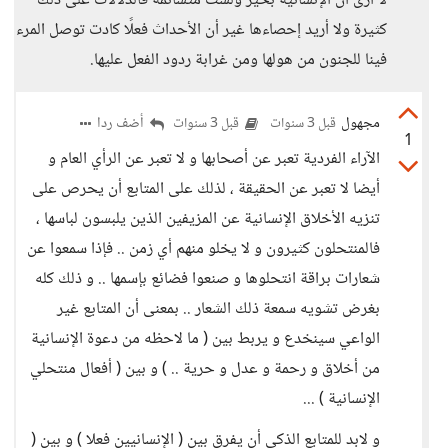
لا أرى أن الإنسانية بخير ولست متشائمة فالدلالات على ذلك
كثيرة ولا أريد إحصاءها غير أن الأحداث فعلًا كادت توصل المرء
فينا للجنون من هولها ومن غرابة ردود الفعل عليها.
مجهول
أضف ردا
قبل 3 سنوات
قبل 3 سنوات
1
الآراء الفردية تعبر عن أصحابها و لا تعبر عن الرأي العام و
أيضا لا تعبر عن الحقيقة ، لذلك على المتابع أن يحرص على
تنزيه الأخلاق الإنسانية عن المزيفين الذين يلبسون لباسها ،
فالمنتحلون كثيرون و لا يخلو منهم أي زمن .. فإذا سمعوا عن
شعارات براقة انتحلوها و صنعوا فضائع بإسمها .. و ذلك كله
بغرض تشويه سمعة ذلك الشعار .. بمعنى أن المتابع غير
الواعي سينخدع و يربط بين ( ما لاحظه من دعوة الإنسانية
من أخلاق و رحمة و عدل و حرية .. ) و بين ( أفعال منتحلي
الإنسانية ) ...
و لابد للمتابع الذكي أن يفرق بين ( الإنسانيين فعلا ) و بين (