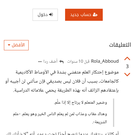
حساب جديد
دخول
التعليقات
الأفضل
Rola_Abboud
أضف ردا
قبل 10 سنوات
3
موضوع إحتكار العلم متفشي بشدة في الأوساط الأكاديمية
كالجامعات، بسبب أن فلان ليس بصديقي فإن سألني لن أجيبه أو
بإعتقادهم الزائف أنه بهذه الطريقة يحمي علاماته الدراسية.
وضمير المتعلم لا يرتاح إلا إذا علَّم.
وهناك عقاب وعذاب لمن لم يعلم الناس الخير وهو يعلم. -علم
الشريعة-.
أو كالذي ينتقدك عندما تنصح أحدًا تحت دعوى أنه "لا شأنك لك