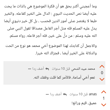
وما أعجبني أكثر بحق هو أن فكرة الموضوع هي بالذات ما يحث
عليه أيضا نص الحديث النبوي : الدال على الخير كفاعله. والخير
طبعا لا يقتصر عىلى أمور الدين فحسب ، بل كل خير دنيوي أيضا
يدل عليه المسلم فله مثل أجر الفاعل مصداقا لقول النبي صلى
الله عليه وسلم : من دلَّ على خير، فله أجر فاعله. رواه مسلم.
والاجمل أن كتابتك لهذا الموضوع أخي محمد هو نوع من الحث
والدلالة على الخير أيضا ، فجزاك الله خيرا.
محمد عبيد الشحي
أضف ردا
قبل 10 سنوات
0
نعم أخي أسامة، فالأمر كما قلت وفقك الله.
anas
أضف ردا
قبل 10 سنوات
1
عميق، قيّم ورائع!