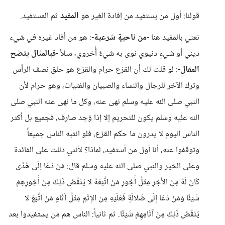
قولنا: أول من يستفيد من إفادة الغير هو
المفيد
ثم المستفيد.
نعني بالمفيد هنا -
من ناحيةٍ شرعية
-: هو من أفاد غيره في شيء
ديني أو شيءٍ دنيوي نوى به شيءٌ أُخروي، مثلاً -
فبالمثال يتضح
المقال
-: لو قلت لك أن القزع حرام والقزع هو حلق نصف الرأس
وترك الآخر للرجال والنساء والصبيان والفتيات، وهو حرام لأن
النبي صلى الله عليه وسلم نهى عنه، وكل ما نهى عنه النبي صلى
الله عليه وسلم يكون للتحريم إلا إذا وُجد صارف، فجميع بل أكثر
الناس اليوم لا يدرون ما حكم القزع، فلو انتبه الناس جميعاً
وتوقفوا عنه، أنا أول من أستفيد، لماذا؟ لأنني دللت على الفائدة
وعلى الخير والنبي صلى الله عليه وسلم قال: مَنْ دَعَا إِلَى هُدًى
كَانَ لَهُ مِنْ الأَجْرِ مِثْلُ أُجُورِ مَنْ اتَّبَعَهُ لا يَنْقُصُ ذَلِكَ مِنْ أُجُورِهِمْ
شَيْئًا وَمَنْ دَعَا إِلَى ضَلالَةٍ فَعَلَيْهِ مِن الإِثْمِ مِثْلُ آثَامِ مَنْ اتَّبَعَ لا
يَنْقُصُ ذَلِكَ مِنْ آثَامِهِمْ شَيْئًا. ثم ثانياً: الناس هم من يستفيدوا بعد