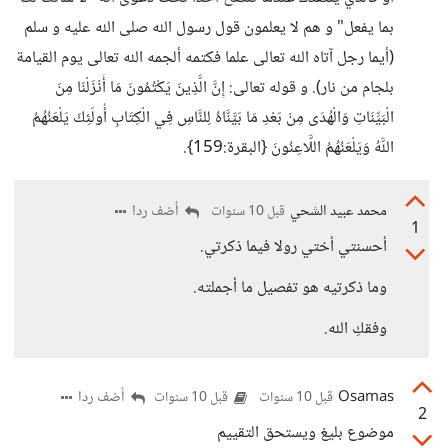
بما يفعل" و هم لا يعلمون قول رسول الله صلى الله عليه و سلم
(أيما رجل آتاه الله تعالى علما فكتمه ألجمه الله تعالى يوم القيامة
بلجام من نار). و قوله تعالى: إِنَّ الَّذِينَ يَكْتُمُونَ مَا أَنْزَلْنَا مِنَ
الْبَيِّنَاتِ وَالْهُدَى مِنْ بَعْدِ مَا بَيَّنَّاهُ لِلنَّاسِ فِي الْكِتَابِ أُولَئِكَ يَلْعَنُهُمُ
اللَّهُ وَيَلْعَنُهُمُ اللَّاعِنُونَ {البقرة:159}.
محمد عبيد الشحي
أضف ردا
قبل 10 سنوات
1
أحسنتي أختي رولا فيما ذكرتي.
وما ذكرتيه هو تفصيل ما أجملته.
وفقكِ الله.
Osamas
أضف ردا
قبل 10 سنوات
قبل 10 سنوات
2
موضوع بليغ ويستحق التقييم