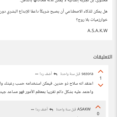
محتوى، بل تجربة إنسانية لا يمكن للآلة محاكاتها بالكامل.
هل يمكن للذكاء الاصطناعي أن يصبح شريكًا داعمًا للإبداع البشري دو
خوارزميات بلا روح؟
A.S.A.K.W
التعليقات
sezora
أضف ردا
قبل سنة واحدة
1
اعتقد انه سلاح ذو حدين. فيمكن استخدامه حسب رغبتك واتج
واعتمد عليه بشكل دائم تقريبا بمعظم الأمور فهو مساعد جيد.
ASAKW
أضف ردا
قبل سنة واحدة
0